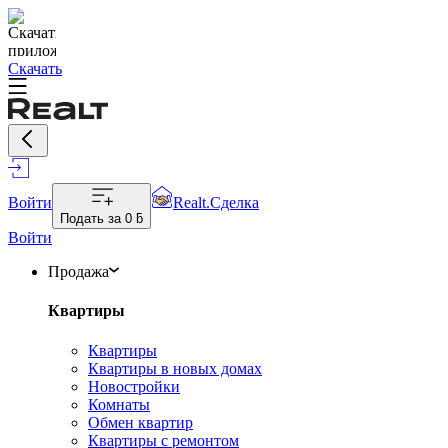
Скачать
Войти
Realt.Сделка
Подать за
0 ƃ
Войти
Продажа
Квартиры
Квартиры
Квартиры в новых домах
Новостройки
Комнаты
Обмен квартир
Квартиры с ремонтом