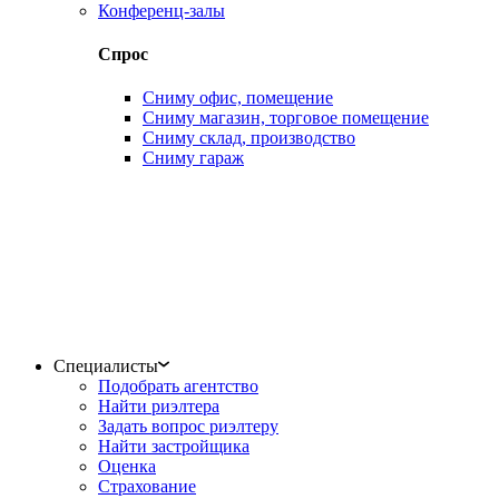
Конференц-залы
Спрос
Сниму офис, помещение
Сниму магазин, торговое помещение
Сниму склад, производство
Сниму гараж
Специалисты
Подобрать агентство
Найти риэлтера
Задать вопрос риэлтеру
Найти застройщика
Оценка
Страхование