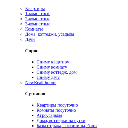
Квартиры
1-комнатные
2-комнатные
3-комнатные
Комнаты
Дома, коттеджи, усадьбы
Дачи
Спрос
Сниму квартиру
Сниму комнату
Сниму коттедж, дом
Сниму дачу
New
Realt.Бронь
Суточная
Квартиры посуточно
Комнаты посуточно
Агроусадьбы
Дома, коттеджи на сутки
Базы отдыха, гостиницы, бани