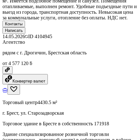
м². Имеется подсобное помещение и санузел. Помещения
отапливаемые, выполнен ремонт. Удобные подъездные пути и
выезд из города, транспортная доступность. Невысокая цена
за коммунальные услуги, отопление без оплаты. НДС нет.
Контакты
Написать
14.05.2026
ID
4104945
Агентство
рядом с г. Дрогичин, Брестская область
от 4 577 120 ƃ
Конвертер валют
Торговый центр
4430.5 м²
г. Брест, ул. Старозадворская
Торговое здание в Бресте в собственность 171918
Здание специализированное розничной торговли
(наименование - торговый центр) в собственность в районе