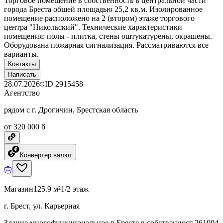
Торговое помещение в собственность в центральной части
города Бреста общей площадью 25,2 кв.м. Изолированное
помещение расположено на 2 (втором) этаже торгового
центра "Никольский". Технические характеристики
помещения: полы - плитка, стены оштукатурены, окрашены.
Оборудована пожарная сигнализация. Рассматриваются все
варианты.
Контакты
Написать
28.07.2026
ID
2915458
Агентство
рядом с г. Дрогичин, Брестская область
от 320 000 ƃ
Конвертер валют
Магазин
125.9 м²
1/2 этаж
г. Брест, ул. Карьерная
Здание многофункциональное в Бресте в собственност 261004