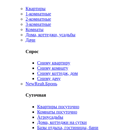
Квартиры
1-комнатные
2-комнатные
3-комнатные
Комнаты
Дома, коттеджи, усадьбы
Дачи
Спрос
Сниму квартиру
Сниму комнату
Сниму коттедж, дом
Сниму дачу
New
Realt.Бронь
Суточная
Квартиры посуточно
Комнаты посуточно
Агроусадьбы
Дома, коттеджи на сутки
Базы отдыха, гостиницы, бани