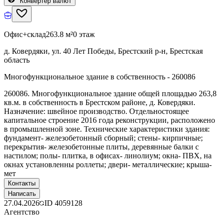
Конвертер валют
Офис+склад
263.8 м²
0 этаж
д. Ковердяки, ул. 40 Лет Победы, Брестский р-н, Брестская
область
Многофункциональное здание в собственность - 260086
260086. Многофункциональное здание общей площадью 263,8
кв.м. в собственность в Брестском районе, д. Ковердяки.
Назначение: швейное производство. Отдельностоящее
капитальное строение 2016 года реконструкции, расположено
в промышленной зоне. Технические характеристики здания:
фундамент- железобетонный сборный; стены- кирпичные;
перекрытия- железобетонные плиты, деревянные балки с
настилом; полы- плитка, в офисах- линолиум; окна- ПВХ, на
окнах установленны роллеты; двери- металлические; крыша-
мет
Контакты
Написать
27.04.2026
ID
4059128
Агентство