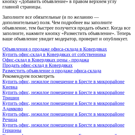
кнопку «Добавить объявление» в правом верхнем углу
главной страницы.
Заполните все обязательные (и по желанию —
дополнительные) поля. Чем подробнее вы заполните
объявление, тем быстрее получится продать объект. Когда все
заполните, нажмите кнопку «Разместить объявление». Теперь
ваше объявление увидит модератор, проверит и опубликует.
Объявления о продаже офиса-склада в Ковердяках
Купить офис-склад в Ковердяках от собственника
Офис-склад в Ковердяках цены - продажа
Продать офис-склад в Ковердяках
Разместить объявление о продаже офиса-склада
Рекомендуем посмотреть
Купить офис, нежилое помещение в Бресте в микрорайоне
Киевка
Купить офис, нежилое помещение в Бресте в микрорайоне
Тришин
Купить офис, нежилое помещение в Бресте в микрорайоне
Адамково
Купить офис, нежилое помещение в Бресте в микрорайоне
Речица
Купить офис, нежилое помещение в Бресте в микрорайоне
Гершоны