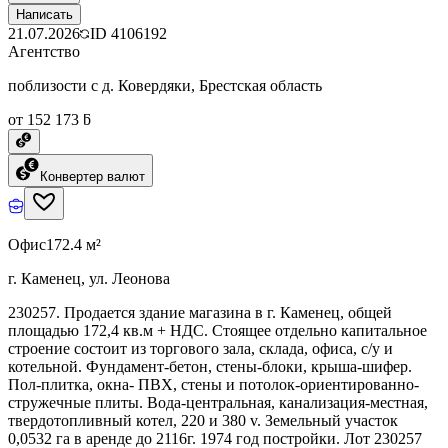
Написать
21.07.2026
ID
4106192
Агентство
поблизости с д. Ковердяки, Брестская область
от 152 173 ƃ
Конвертер валют
Офис
172.4 м²
г. Каменец, ул. Леонова
230257. Продается здание магазина в г. Каменец, общей
площадью 172,4 кв.м + НДС. Стоящее отдельно капитальное
строение состоит из торгового зала, склада, офиса, с/у и
котельной. Фундамент-бетон, стены-блоки, крыша-шифер.
Пол-плитка, окна- ПВХ, стены и потолок-ориентированно-
стружечные плиты. Вода-центральная, канализация-местная,
твердотопливный котел, 220 и 380 v. Земельный участок
0,0532 га в аренде до 2116г. 1974 год постройки. Лот 230257