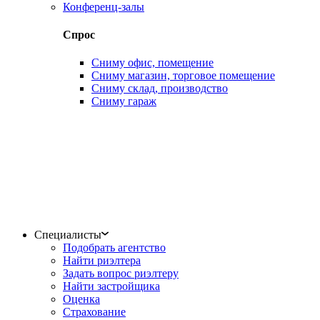
Конференц-залы
Спрос
Сниму офис, помещение
Сниму магазин, торговое помещение
Сниму склад, производство
Сниму гараж
Специалисты
Подобрать агентство
Найти риэлтера
Задать вопрос риэлтеру
Найти застройщика
Оценка
Страхование