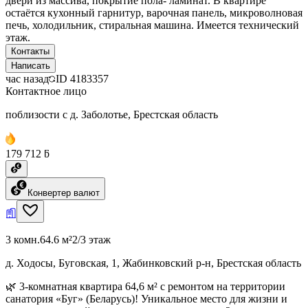
двери из массива, покрытие пола- ламинат. В квартире
остаётся кухонный гарнитур, варочная панель, микроволновая
печь, холодильник, стиральная машина. Имеется технический
этаж.
Контакты
Написать
час назад
ID
4183357
Контактное лицо
поблизости с д. Заболотье, Брестская область
179 712 ƃ
Конвертер валют
3 комн.
64.6 м²
2/3 этаж
д. Ходосы, Буговская, 1, Жабинковский р-н, Брестская область
🌿 3-комнатная квартира 64,6 м² с ремонтом на территории
санатория «Буг» (Беларусь)! Уникальное место для жизни и