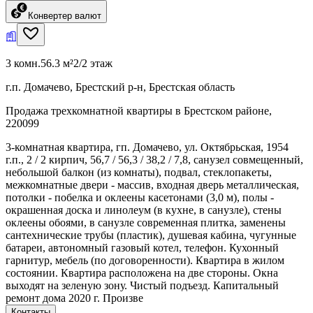
Конвертер валют
3 комн.
56.3 м²
2/2 этаж
г.п. Домачево, Брестский р-н, Брестская область
Продажа трехкомнатной квартиры в Брестском районе,
220099
3-комнатная квартира, гп. Домачево, ул. Октябрьская, 1954
г.п., 2 / 2 кирпич, 56,7 / 56,3 / 38,2 / 7,8, санузел совмещенный,
небольшой балкон (из комнаты), подвал, стеклопакеты,
межкомнатные двери - массив, входная дверь металлическая,
потолки - побелка и оклеены касетонами (3,0 м), полы -
окрашенная доска и линолеум (в кухне, в санузле), стены
оклеены обоями, в санузле современная плитка, заменены
сантехнические трубы (пластик), душевая кабина, чугунные
батареи, автономный газовый котел, телефон. Кухонный
гарнитур, мебель (по договоренности). Квартира в жилом
состоянии. Квартира расположена на две стороны. Окна
выходят на зеленую зону. Чистый подъезд. Капитальный
ремонт дома 2020 г. Произве
Контакты