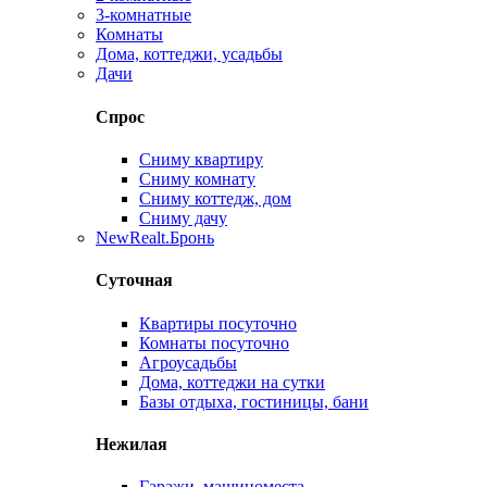
3-комнатные
Комнаты
Дома, коттеджи, усадьбы
Дачи
Спрос
Сниму квартиру
Сниму комнату
Сниму коттедж, дом
Сниму дачу
New
Realt.Бронь
Суточная
Квартиры посуточно
Комнаты посуточно
Агроусадьбы
Дома, коттеджи на сутки
Базы отдыха, гостиницы, бани
Нежилая
Гаражи, машиноместа