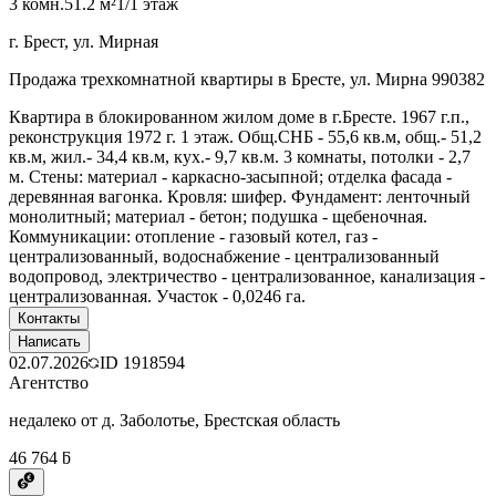
3 комн.
51.2 м²
1/1 этаж
г. Брест, ул. Мирная
Продажа трехкомнатной квартиры в Бресте, ул. Мирна 990382
Квартира в блокированном жилом доме в г.Бресте. 1967 г.п.,
реконструкция 1972 г. 1 этаж. Общ.СНБ - 55,6 кв.м, общ.- 51,2
кв.м, жил.- 34,4 кв.м, кух.- 9,7 кв.м. 3 комнаты, потолки - 2,7
м. Стены: материал - каркасно-засыпной; отделка фасада -
деревянная вагонка. Кровля: шифер. Фундамент: ленточный
монолитный; материал - бетон; подушка - щебеночная.
Коммуникации: отопление - газовый котел, газ -
централизованный, водоснабжение - централизованный
водопровод, электричество - централизованное, канализация -
централизованная. Участок - 0,0246 га.
Контакты
Написать
02.07.2026
ID
1918594
Агентство
недалеко от д. Заболотье, Брестская область
46 764 ƃ