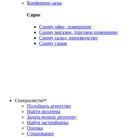
Конференц-залы
Спрос
Сниму офис, помещение
Сниму магазин, торговое помещение
Сниму склад, производство
Сниму гараж
Специалисты
Подобрать агентство
Найти риэлтера
Задать вопрос риэлтеру
Найти застройщика
Оценка
Страхование