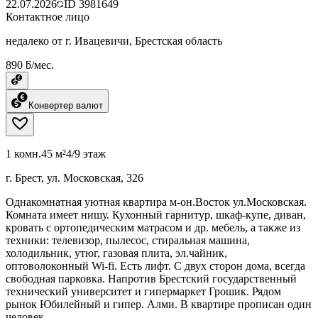
22.07.2026
ID
3981649
Контактное лицо
недалеко от г. Ивацевичи, Брестская область
890 ƃ/мес.
Конвертер валют
1 комн.
45 м²
4/9 этаж
г. Брест, ул. Московская, 326
Однакомнатная уютная квартира м-он.Восток ул.Московская.
Комната имеет нишу. Кухонный гарнитур, шкаф-купе, диван,
кровать с ортопедическим матрасом и др. мебель, а также из
техники: телевизор, пылесос, стиральная машина,
холодильник, утюг, газовая плита, эл.чайник,
оптоволоконный Wi-fi. Есть лифт. С двух сторон дома, всегда
свободная парковка. Напротив Брестский государственный
технический университет и гипермаркет Грошик. Рядом
рынок Юбилейный и гипер. Алми. В квартире прописан один
человек.