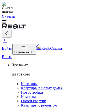
Скачать
Войти
Realt.Сделка
Подать за
0 ƃ
Войти
Продажа
Квартиры
Квартиры
Квартиры в новых домах
Новостройки
Комнаты
Обмен квартир
Квартиры с ремонтом