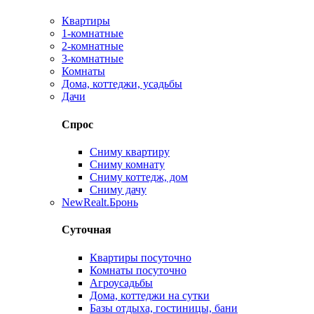
Квартиры
1-комнатные
2-комнатные
3-комнатные
Комнаты
Дома, коттеджи, усадьбы
Дачи
Спрос
Сниму квартиру
Сниму комнату
Сниму коттедж, дом
Сниму дачу
New
Realt.Бронь
Суточная
Квартиры посуточно
Комнаты посуточно
Агроусадьбы
Дома, коттеджи на сутки
Базы отдыха, гостиницы, бани