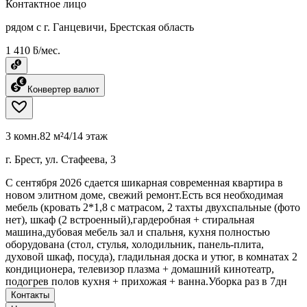
Контактное лицо
рядом с г. Ганцевичи, Брестская область
1 410 ƃ/мес.
Конвертер валют
3 комн.
82 м²
4/14 этаж
г. Брест, ул. Стафеева, 3
С сентября 2026 сдается шикарная современная квартира в
новом элитном доме, свежий ремонт.Есть вся необходимая
мебель (кровать 2*1,8 с матрасом, 2 тахты двухспальные (фото
нет), шкаф (2 встроенный),гардеробная + стиральная
машина,дубовая мебель зал и спальня, кухня полностью
оборудована (стол, стулья, холодильник, панель-плита,
духовой шкаф, посуда), гладильная доска и утюг, в комнатах 2
кондиционера, телевизор плазма + домашний кинотеатр,
подогрев полов кухня + прихожая + ванна.Уборка раз в 7дн
Контакты