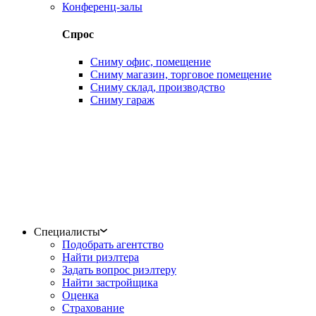
Конференц-залы
Спрос
Сниму офис, помещение
Сниму магазин, торговое помещение
Сниму склад, производство
Сниму гараж
Специалисты
Подобрать агентство
Найти риэлтера
Задать вопрос риэлтеру
Найти застройщика
Оценка
Страхование