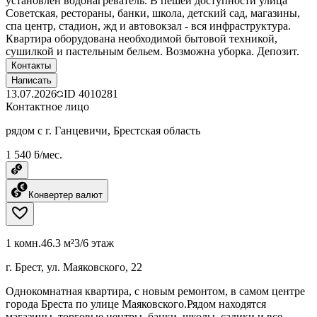
установлен водонагреватель. В пешей доступности улица
Советская, рестораны, банки, школа, детский сад, магазины,
спа центр, стадион, жд и автовокзал - вся инфраструктура.
Квартира оборудована необходимой бытовой техникой,
сушилкой и пастельным бельем. Возможна уборка. Депозит.
Контакты
Написать
13.07.2026
ID
4010281
Контактное лицо
рядом с г. Ганцевичи, Брестская область
1 540 ƃ/мес.
Конвертер валют
1 комн.
46.3 м²
3/6 этаж
г. Брест, ул. Маяковского, 22
Однокомнатная квартира, с новым ремонтом, в самом центре
города Бреста по улице Маяковского.Рядом находятся
магазины, торговые центры, банки, школы, садики и все