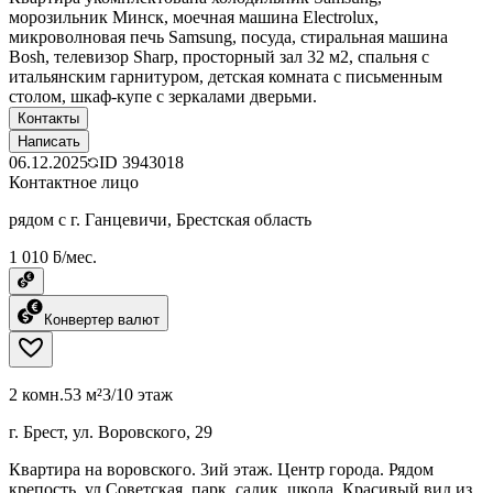
морозильник Минск, моечная машина Electrolux,
микроволновая печь Samsung, посуда, стиральная машина
Bosh, телевизор Sharp, просторный зал 32 м2, спальня с
итальянским гарнитуром, детская комната с письменным
столом, шкаф-купе с зеркалами дверьми.
Контакты
Написать
06.12.2025
ID
3943018
Контактное лицо
рядом с г. Ганцевичи, Брестская область
1 010 ƃ/мес.
Конвертер валют
2 комн.
53 м²
3/10 этаж
г. Брест, ул. Воровского, 29
Квартира на воровского. 3ий этаж. Центр города. Рядом
крепость, ул Советская, парк, садик, школа. Красивый вид из