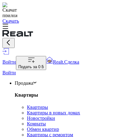
Скачать
Войти
Realt.Сделка
Подать за
0 ƃ
Войти
Продажа
Квартиры
Квартиры
Квартиры в новых домах
Новостройки
Комнаты
Обмен квартир
Квартиры с ремонтом