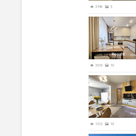
3749
3
3510
10
1512
10