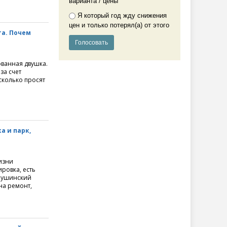
варианта / цены
Я который год жду снижения
цен и только потерял(а) от этого
та. Почем
ованная двушка.
за счет
сколько просят
а и парк,
жизни
ровка, есть
Крушинский
на ремонт,