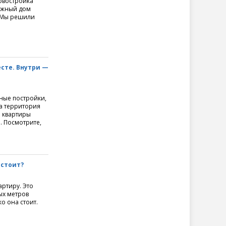
новостройка
тажный дом
. Мы решили
сте. Внутри —
ные постройки,
да территория
е квартиры
. Посмотрите,
 стоит?
артиру. Это
ых метров
о она стоит.