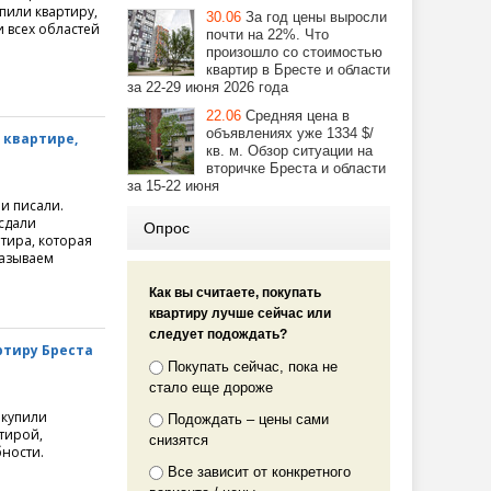
пили квартиру,
30.06
За год цены выросли
и всех областей
почти на 22%. Что
произошло со стоимостью
квартир в Бресте и области
за 22-29 июня 2026 года
22.06
Средняя цена в
объявлениях уже 1334 $/
 квартире,
кв. м. Обзор ситуации на
вторичке Бреста и области
за 15-22 июня
и писали.
сдали
Опрос
ртира, которая
казываем
Как вы считаете, покупать
квартиру лучше сейчас или
следует подождать?
ртиру Бреста
Покупать сейчас, пока не
стало еще дороже
 купили
Подождать – цены сами
ртирой,
снизятся
бности.
Все зависит от конкретного