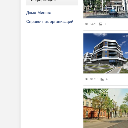
Дома Минска
Справочник организаций
8428
3
10705
4