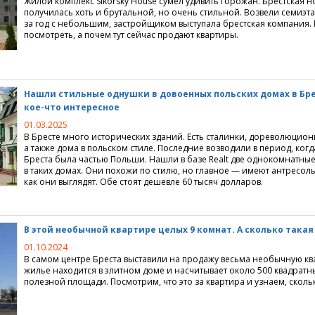
Жилой комплекс Sikorsky House сумел удивить горожан. Брестская 
получилась хоть и брутальной, но очень стильной. Возвели семиэ
за год с небольшим, застройщиком выступала брестская компания
посмотреть, а почем тут сейчас продают квартиры.
Нашли стильные однушки в довоенных польских домах в Бре
кое-что интересное
01.03.2025
В Бресте много исторических зданий. Есть сталинки, дореволюцион
а также дома в польском стиле. Последние возводили в период, ког
Бреста была частью Польши. Нашли в базе Realt две однокомнатны
в таких домах. Они похожи по стилю, но главное — имеют антресоль
как они выглядят. Обе стоят дешевле 60 тысяч долларов.
В этой необычной квартире целых 9 комнат. А сколько такая
01.10.2024
В самом центре Бреста выставили на продажу весьма необычную кв
жилье находится в элитном доме и насчитывает около 500 квадратн
полезной площади. Посмотрим, что это за квартира и узнаем, скольк