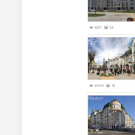
6221
24
26123
18