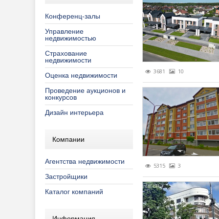
Страхование
Торговые 
Общество
Обществе
Конферен
Еженедел
Конференц-залы
Строительств
Программы
Печатные 
Семинары
Обзоры за
Управление
недвижимостью
Управление 
Распрода
ПО "Аренд
Турниры
Обзоры ры
Консульта
Страхование
недвижимости
Рекламны
ПО "Недви
Обзоры ры
Ремонт, о
3681
10
Оценка недвижимости
Специаль
Полезно з
Тенденции
Строитель
Проведение аукционов и
конкурсов
Специальн
Продвижен
Дизайн интерьера
Фоторепо
Реклама в
Компании
Эксклюзив
Агентства недвижимости
5315
3
Застройщики
Каталог компаний
Информация