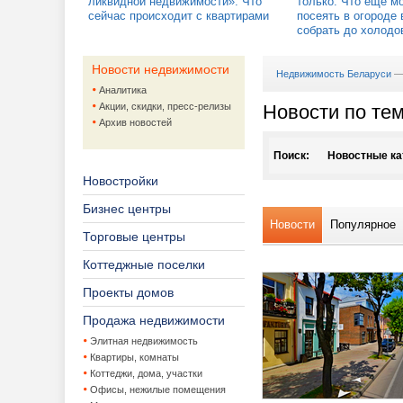
ликвидной недвижимости». Что
только. Что еще м
сейчас происходит с квартирами
посеять в огороде 
собрать до холодо
Новости недвижимости
Недвижимость Беларуси
Аналитика
Акции, скидки, пресс-релизы
Новости по те
Архив новостей
Поиск:
Новостные ка
Новостройки
Агентства не
Бизнес центры
Новости
Популярное
Аренда жило
Торговые центры
Архитектура,
Аренда кв
Коттеджные поселки
Проекты домов
Аукционы
Аренда на
Дизайн ин
Продажа недвижимости
Банки и кред
Ландшафт
Элитная недвижимость
Квартиры, комнаты
Жилая недвиж
Проекты 
Банки
Коттеджи, дома, участки
Офисы, нежилые помещения
Жилищно-ком
Ипотека
Покупка к