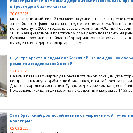
Квартиры в этом доме были дефицитом! Рассказываем про 
в Бресте дом бизнес-класса
20.03.2025
Многоквартирный жилой комплекс на улице Энгельса в Бресте мест
за необычного флюгера называют
«
домом с петушком». Элитная но
появилась тут в 2000-х годах. Ее возвела компания
«
Облик». Говорят,
10−15 назад квартиры в престижном доме редко появлялись на рынк
буквально охотились. Сейчас выбор вариантов на вторичке есть. По
выглядит самая дорогая квартира в доме.
В центре Бреста и рядом с набережной. Нашли двушку с хо
ремонтом и адекватной ценой
12.03.2025
Нашли в базе Realt квартиру в Бресте в отличной локации. До истор
центра — 10 минут ходьбы, еще ближе находится набережная реки 
Двушка в хорошем состоянии. Тут две отдельные комнаты, есть балк
Показываем, как выглядит квартира с квадратным метром за 1 155 д
Этот брестский дом порой называют
«
мрачным». А почем в 
квартиры?
05.03.2025