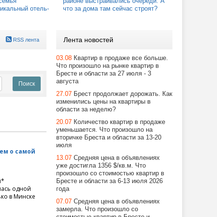
семья
районе выстраивались очереди. А
икальный отель-
что за дома там сейчас строят?
Лента новостей
RSS лента
03.08
Квартир в продаже все больше.
Что произошло на рынке квартир в
Бресте и области за 27 июля - 3
августа
27.07
Брест продолжает дорожать. Как
изменились цены на квартиры в
области за неделю?
20.07
Количество квартир в продаже
уменьшается. Что произошло на
вторичке Бреста и области за 13-20
июля
аем о самой
13.07
Средняя цена в объявлениях
уже достигла 1356 $/кв.м. Что
произошло со стоимостью квартир в
и*
Бресте и области за 6-13 июля 2026
лась одной
года
ько в Минске
07.07
Средняя цена в объявлениях
замерла. Что произошло со
стоимостью квартир в Бресте и