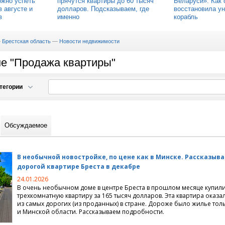
ожно успеть
прячутся квартиры до 60 тысяч
Беларуси». Как 
в августе и
долларов. Подсказываем, где
восстановила ун
в
именно
корабль
—
Брестская область
—
Новости недвижимости
ме "Продажа квартиры"
тегории
движимости
Обсуждаемое
й недвижимости
 проектирование, дизайн
артиры на сутки
В необычной новостройке, по цене как в Минске. Рассказыв
 длительный срок
терьера
дорогой квартире Бреста в декабре
24.01.2026
иты
ный дизайн
В очень необычном доме в центре Бреста в прошлом месяце купил
трехкомнатную квартиру за 165 тысяч долларов. Эта квартира оказа
из самых дорогих
(
из проданных) в стране. Дороже было жилье тол
имость, вторичный рынок
домов
и Минской области. Рассказываем подробности.
мунальное хозяйство
вартиры