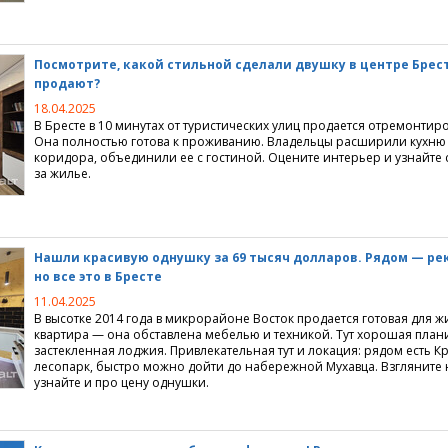
Посмотрите, какой стильной сделали двушку в центре Брес
продают?
18.04.2025
В Бресте в 10 минутах от туристических улиц продается отремонтир
Она полностью готова к проживанию. Владельцы расширили кухню 
коридора, объединили ее с гостиной. Оцените интерьер и узнайте 
за жилье.
Нашли красивую однушку за 69 тысяч долларов. Рядом — рек
но все это в Бресте
11.04.2025
В высотке 2014 года в микрорайоне Восток продается готовая для 
квартира — она обставлена мебелью и техникой. Тут хорошая плани
застекленная лоджия. Привлекательная тут и локация: рядом есть 
лесопарк, быстро можно дойти до набережной Мухавца. Взгляните 
узнайте и про цену однушки.