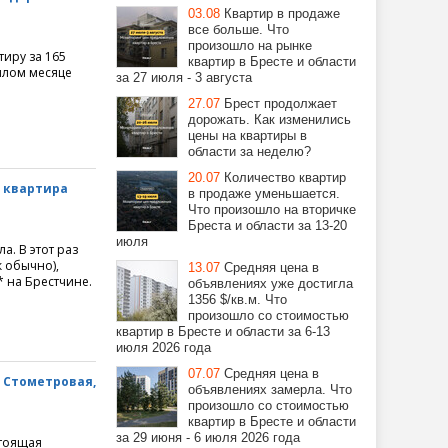
03.08
Квартир в продаже
все больше. Что
произошло на рынке
тиру за 165
квартир в Бресте и области
шлом месяце
за 27 июля - 3 августа
27.07
Брест продолжает
дорожать. Как изменились
цены на квартиры в
области за неделю?
20.07
Количество квартир
я квартира
в продаже уменьшается.
Что произошло на вторичке
Бреста и области за 13-20
июля
а. В этот раз
к обычно),
13.07
Средняя цена в
* на Брестчине.
объявлениях уже достигла
1356 $/кв.м. Что
произошло со стоимостью
квартир в Бресте и области за 6-13
июля 2026 года
07.07
Средняя цена в
. Стометровая,
объявлениях замерла. Что
произошло со стоимостью
квартир в Бресте и области
за 29 июня - 6 июля 2026 года
стоящая