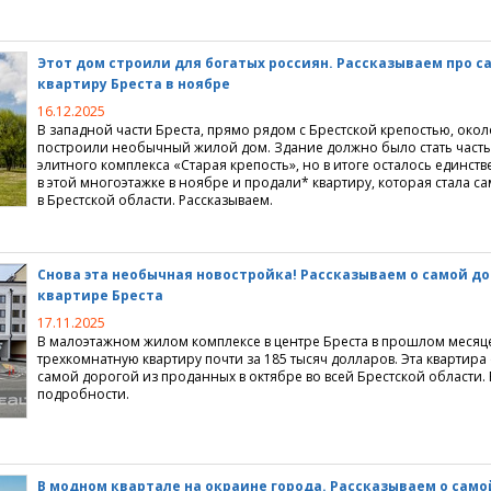
недвижимость
кредиты
ция
Этот дом строили для богатых россиян. Рассказываем про 
квартиру Бреста в ноябре
ство
льское кредитование
квартиры
джи
16.12.2025
недвижимость
ие перепланировки
городной недвижимости
ание
В западной части Бреста, прямо рядом с Брестской крепостью, окол
построили необычный жилой дом. Здание должно было стать част
элитного комплекса
«
Старая крепость», но в итоге осталось единс
я недвижимость
ия
е жилищных условий
в этой многоэтажке в ноябре и продали* квартиру, которая стала с
в Брестской области. Рассказываем.
жимости
е поселки
ммерческой недвижимости
агородной недвижимости
идического адреса
Снова эта необычная новостройка! Рассказываем о самой д
квартире Бреста
 долевое строительство
ома, коттеджа, дачи
нтры
ортажи
17.11.2025
ижимости
емельных участков
и
 новости
ики
В малоэтажном жилом комплексе в центре Бреста в прошлом месяц
трехкомнатную квартиру почти за 185 тысяч долларов. Эта квартира
самой дорогой из проданных в октябре во всей Брестской области.
изнеса
подробности.
роприятия
коммерческой недвижимости
омпаний
ия для пользователей
аналитика, мониторинг рынка
ендной платы на офисы
ка недвижимости
айта
В модном квартале на окраине города. Рассказываем о само