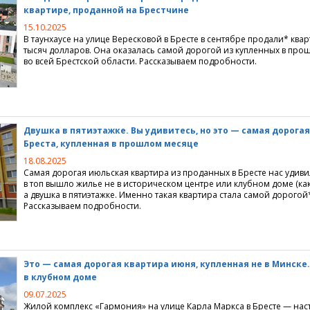
квартире, проданной на Брестчине
 недвижимости
центры
нные объединения
ции
ьные мониторинги
15.10.2025
В таунхаусе на улице Вересковой в Бресте в сентябре продали* квар
о и ремонт
 для покупателей
издания
городной недвижимости
тысяч долларов. Она оказалась самой дорогой из купленных в про
во всей Брестской области. Рассказываем подробности.
недвижимостью
жи
а" 3.0
нка аренды квартир
ции по строительству
е игры
жимость" 3.0
нка продажи квартир
тделка
ные предложения
нать
 и итоги
ные компании
Двушка в пятиэтажке. Вы удивитесь, но это — самая дорога
Бреста, купленная в прошлом месяце
ые проекты
ие сайта
18.08.2025
Самая дорогая июльская квартира из проданных в Бресте нас удивил
ртажи
 интернет
в топ вышло жилье не в историческом центре или клубном доме
(
ка
а двушка в пятиэтажке. Именно такая квартира стала самой дорогой
 Realt.by
Рассказываем подробности.
Это — самая дорогая квартира июня, купленная не в Минске
в клубном доме
09.07.2025
Жилой комплекс
«
Гармония» на улице Карла Маркса в Бресте — на