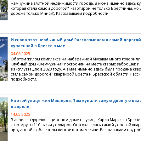
жемчужина элитной недвижимости города. В июне именно здесь ку
которая стала самой дорогой* квартирой не только Брестчины, но 
(
дороже только Минск!). Рассказываем подробности.
И снова этот необычный дом! Рассказываем о самой дорогой
купленной в Бресте в мае
04.06.2025
Об этом жилом комплексе на набережной Мухавца много говорили 
Клубный дом
«
Жемчужина» построили на месте старых заброшек и 
в эксплуатацию в 2023 году. А в мае именно здесь была продана ква
стала самой дорогой* квартирой Бреста и Брестской области. Расс
подробности.
На этой улице жил Машеров. Там купили самую дорогую ква
в апреле
14.05.2025
В апреле в дореволюционном доме на улице Карла Маркса в Бресте
квартиру за 110 тысяч долларов. Она оказалась самой дорогой ква
проданной в областном центре в этом месяце. Рассказываем подро