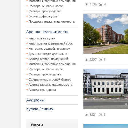
Магазины, торговые помещения
1636
4
Рестораны, бары, кафе
Загородная 
Льготные 
Приватиза
Склады, производства
Бизнес, сфера услуг
Продажа гаража, машиноместа
Законодатель
Потребите
Продажа 
VIP котте
Аренда недвижимости
Зарубежная 
Утвержден
Аренда за
Наследов
Квартира на сутки
Квартиры на длительный срок
Коммерческа
Консервац
Улучшени
Коттеджи, усадьбы в аренду
Дома, коттеджи длительно
Лизинг недви
Коттеджны
Аренда ко
Аренда офиса, помещений
2237
8
Магазины, торговые помещения
Новости
Покупка з
Аренда юр
Рестораны, бары, кафе
Склады, производства
Новостройки,
Продажа д
Бизнес-це
Видеореп
Сфера услуг, игровой бизнес
Аренда гаража, машиноместа
Оценка недв
Продажа з
Инвестици
Городские
Застройщ
Аренда юр. адреса
Аукционы
Прочее
Продажа б
Мнения
Куплю / сниму
События и ме
Продажа 
Новости к
Информац
3221
3
Статистика, 
Ставки ар
Обзор рын
Новости с
Выставки
Услуги