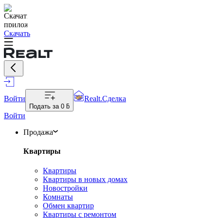
Скачать
Войти
Realt.Сделка
Подать за
0 ƃ
Войти
Продажа
Квартиры
Квартиры
Квартиры в новых домах
Новостройки
Комнаты
Обмен квартир
Квартиры с ремонтом