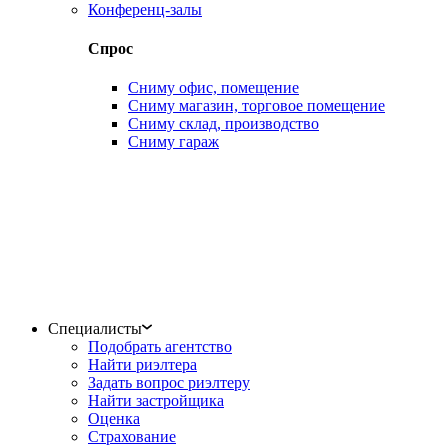
Конференц-залы
Спрос
Сниму офис, помещение
Сниму магазин, торговое помещение
Сниму склад, производство
Сниму гараж
Специалисты
Подобрать агентство
Найти риэлтера
Задать вопрос риэлтеру
Найти застройщика
Оценка
Страхование