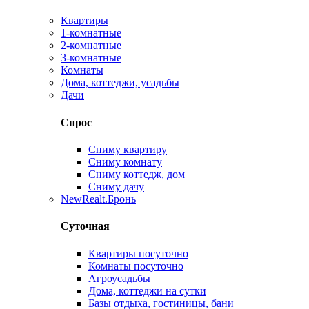
Квартиры
1-комнатные
2-комнатные
3-комнатные
Комнаты
Дома, коттеджи, усадьбы
Дачи
Спрос
Сниму квартиру
Сниму комнату
Сниму коттедж, дом
Сниму дачу
New
Realt.Бронь
Суточная
Квартиры посуточно
Комнаты посуточно
Агроусадьбы
Дома, коттеджи на сутки
Базы отдыха, гостиницы, бани