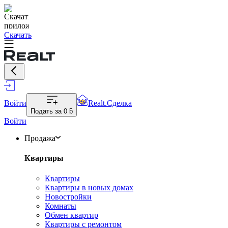
Скачать
Войти
Realt.Сделка
Подать за
0 ƃ
Войти
Продажа
Квартиры
Квартиры
Квартиры в новых домах
Новостройки
Комнаты
Обмен квартир
Квартиры с ремонтом