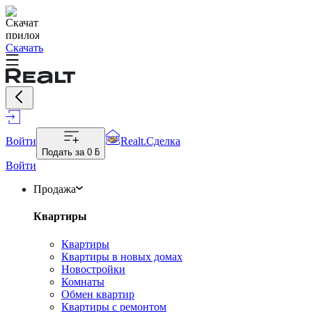
Скачать
Войти
Realt.Сделка
Подать за
0 ƃ
Войти
Продажа
Квартиры
Квартиры
Квартиры в новых домах
Новостройки
Комнаты
Обмен квартир
Квартиры с ремонтом