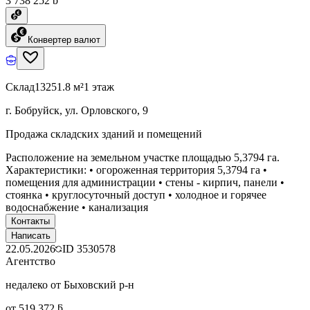
3 738 252 ƃ
Конвертер валют
Склад
13251.8 м²
1 этаж
г. Бобруйск, ул. Орловского, 9
Продажа складских зданий и помещений
Расположение на земельном участке площадью 5,3794 га.
Характеристики: • огороженная территория 5,3794 га •
помещения для администрации • стены - кирпич, панели •
стоянка • круглосуточный доступ • холодное и горячее
водоснабжение • канализация
Контакты
Написать
22.05.2026
ID
3530578
Агентство
недалеко от Быховский р-н
от 519 372 ƃ