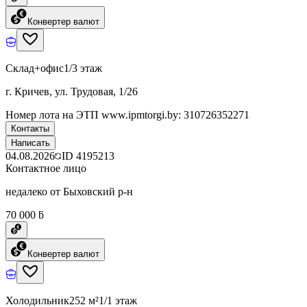
Конвертер валют
Склад+офис
1/3 этаж
г. Кричев, ул. Трудовая, 1/26
Номер лота на ЭТП www.ipmtorgi.by: 310726352271
Контакты
Написать
04.08.2026
ID
4195213
Контактное лицо
недалеко от Быховский р-н
70 000 ƃ
Конвертер валют
Холодильник
252 м²
1/1 этаж