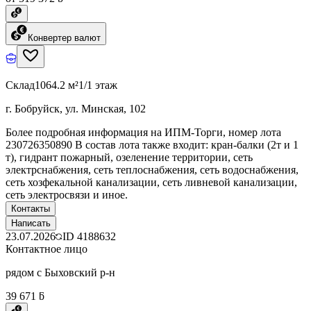
Конвертер валют
Склад
1064.2 м²
1/1 этаж
г. Бобруйск, ул. Минская, 102
Более подробная информация на ИПМ-Торги, номер лота
230726350890 В состав лота также входит: кран-балки (2т и 1
т), гидрант пожарный, озеленение территории, сеть
электрснабжения, сеть теплоснабжения, сеть водоснабжения,
сеть хозфекальной канализации, сеть ливневой канализации,
сеть электросвязи и иное.
Контакты
Написать
23.07.2026
ID
4188632
Контактное лицо
рядом с Быховский р-н
39 671 ƃ