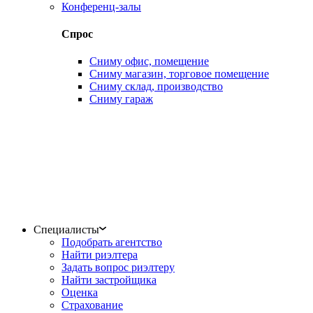
Конференц-залы
Спрос
Сниму офис, помещение
Сниму магазин, торговое помещение
Сниму склад, производство
Сниму гараж
Специалисты
Подобрать агентство
Найти риэлтера
Задать вопрос риэлтеру
Найти застройщика
Оценка
Страхование