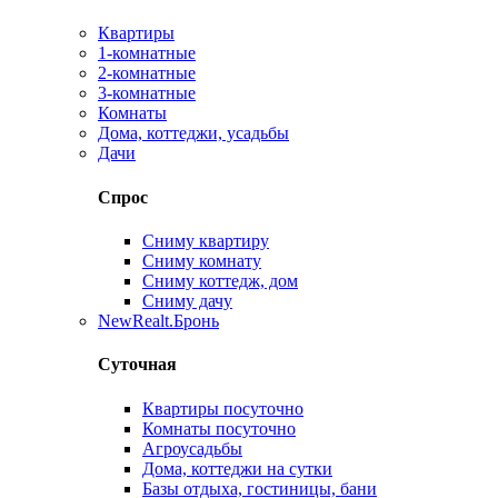
Квартиры
1-комнатные
2-комнатные
3-комнатные
Комнаты
Дома, коттеджи, усадьбы
Дачи
Спрос
Сниму квартиру
Сниму комнату
Сниму коттедж, дом
Сниму дачу
New
Realt.Бронь
Суточная
Квартиры посуточно
Комнаты посуточно
Агроусадьбы
Дома, коттеджи на сутки
Базы отдыха, гостиницы, бани