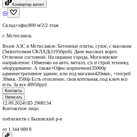
Конвертер валют
Склад+офис
800 м²
2/2 этаж
г. Мстиславль
Возле АЗС в Мстиславле. Бетонные плиты, сухое, с высоким
(5м)потолком СКЛАД(11950руб). Двое высоких ворот.
Отличное состояние. На окраине города, Могилевское
направление. Обменяю на авто, металл, с|х и строй технику,
оборудование. А также+Офис-кирпичное(35000р
административное здание, или под магазин420мкв., +погреб
30мкв.-3500р Есть отопление, своя котельная, под ключ все
есть. За все 49950руб
Контакты
Написать
12.09.2024
ID
2908134
Контактное лицо
поблизости с Быховский р-н
от 1 344 000 ƃ