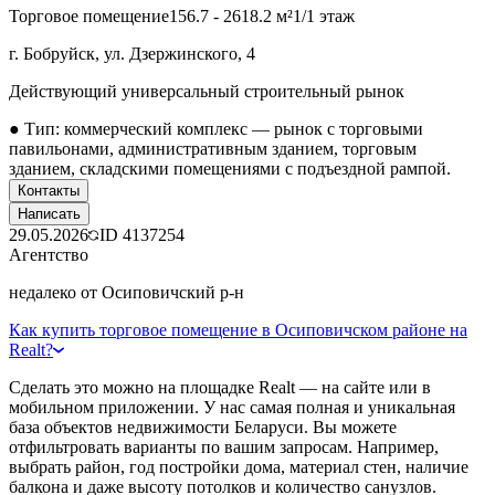
Торговое помещение
156.7 - 2618.2 м²
1/1 этаж
г. Бобруйск, ул. Дзержинского, 4
Действующий универсальный строительный рынок
● Тип: коммерческий комплекс — рынок с торговыми
павильонами, административным зданием, торговым
зданием, складскими помещениями с подъездной рампой.
Контакты
Написать
29.05.2026
ID
4137254
Агентство
недалеко от Осиповичский р-н
Как купить торговое помещение в Осиповичском районе на
Realt?
Сделать это можно на площадке Realt — на сайте или в
мобильном приложении. У нас самая полная и уникальная
база объектов недвижимости Беларуси. Вы можете
отфильтровать варианты по вашим запросам. Например,
выбрать район, год постройки дома, материал стен, наличие
балкона и даже высоту потолков и количество санузлов.