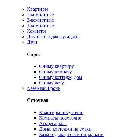
Квартиры
1-комнатные
2-комнатные
3-комнатные
Комнаты
Дома, коттеджи, усадьбы
Дачи
Спрос
Сниму квартиру
Сниму комнату
Сниму коттедж, дом
Сниму дачу
New
Realt.Бронь
Суточная
Квартиры посуточно
Комнаты посуточно
Агроусадьбы
Дома, коттеджи на сутки
Базы отдыха, гостиницы, бани