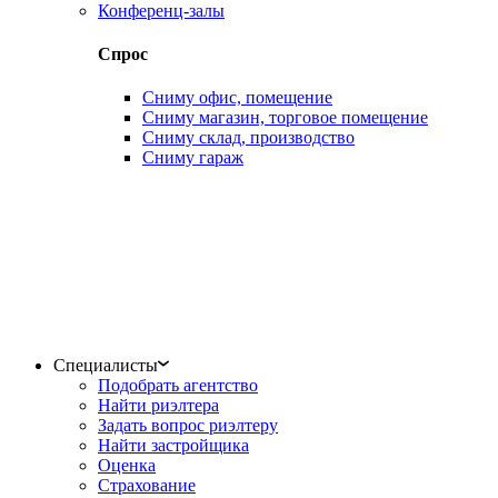
Конференц-залы
Спрос
Сниму офис, помещение
Сниму магазин, торговое помещение
Сниму склад, производство
Сниму гараж
Специалисты
Подобрать агентство
Найти риэлтера
Задать вопрос риэлтеру
Найти застройщика
Оценка
Страхование