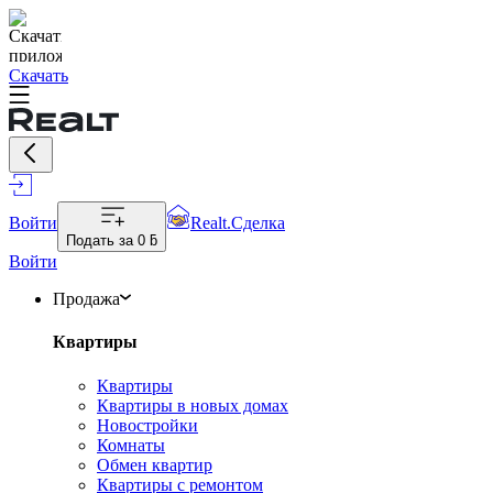
Скачать
Войти
Realt.Сделка
Подать за
0 ƃ
Войти
Продажа
Квартиры
Квартиры
Квартиры в новых домах
Новостройки
Комнаты
Обмен квартир
Квартиры с ремонтом