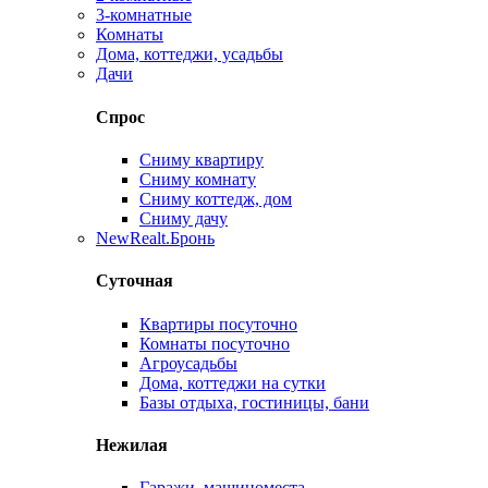
3-комнатные
Комнаты
Дома, коттеджи, усадьбы
Дачи
Спрос
Сниму квартиру
Сниму комнату
Сниму коттедж, дом
Сниму дачу
New
Realt.Бронь
Суточная
Квартиры посуточно
Комнаты посуточно
Агроусадьбы
Дома, коттеджи на сутки
Базы отдыха, гостиницы, бани
Нежилая
Гаражи, машиноместа