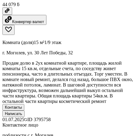
44 079 ƃ
Конвертер валют
Комната (доля)
15 м²
1/9 этаж
г. Могилев, ул. 30 Лет Победы, 32
Продам долю в 2ух комнатной квартире, площадь жилой
комнаты 15 кв.м, отдельные счета, по соседству живет
пенсионерка, часто в длительных отъездах. Торг уместен. В
комнате новый ремонт, делался год назад, большое ПВХ окно,
натяжной потолок, ламинат. В шаговой доступности вся
инфраструктура, возможен дальнейший выкуп остальной
части квартиры. Общая площадь квартиры 54кв.м. В
остальной части квартиры косметический ремонт
Контакты
Написать
01.07.2025
ID
3795758
Контактное лицо
поблизости с г. Могилев