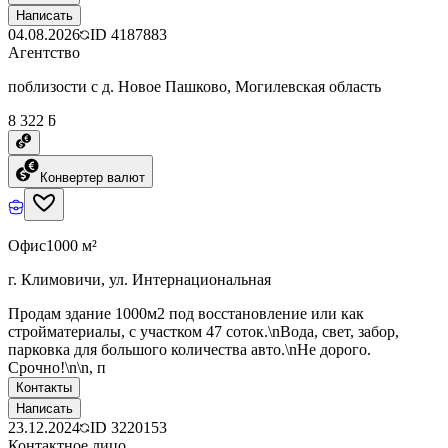
Написать
04.08.2026
ID
4187883
Агентство
поблизости с д. Новое Пашково, Могилевская область
8 322 ƃ
Конвертер валют
Офис
1000 м²
г. Климовичи, ул. Интернациональная
Продам здание 1000м2 под восстановление или как
стройматериалы, с участком 47 соток.\nВода, свет, забор,
парковка для большого количества авто.\nНе дорого.
Срочно!\n\n, п
Контакты
Написать
23.12.2024
ID
3220153
Контактное лицо