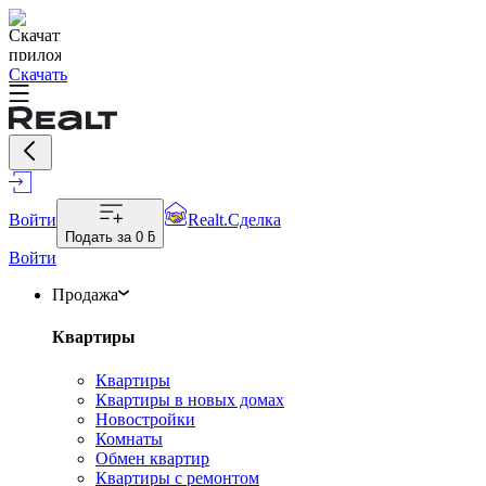
Скачать
Войти
Realt.Сделка
Подать за
0 ƃ
Войти
Продажа
Квартиры
Квартиры
Квартиры в новых домах
Новостройки
Комнаты
Обмен квартир
Квартиры с ремонтом