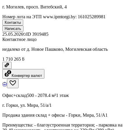
г. Могилев, просп. Витебский, 4
Номер лота на ЭТП www.ipmtorgi.by: 161025289981
Контакты
Написать
25.05.2026
ID
3919485
Контактное лицо
недалеко от д. Новое Пашково, Могилевская область
1 710 265 ƃ
Конвертер валют
Офис+склад
500 - 2078.4 м²
1 этаж
г. Горки, ул. Мира, 51/а/1
Продажа здания склад + офисы - Горки, Мира, 51/А1
Преимущества: - благоустроенная территория; - парковка на