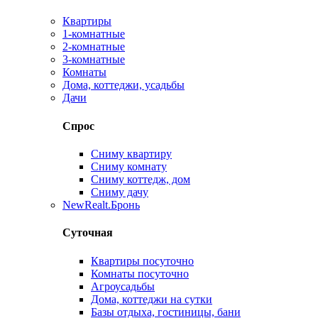
Квартиры
1-комнатные
2-комнатные
3-комнатные
Комнаты
Дома, коттеджи, усадьбы
Дачи
Спрос
Сниму квартиру
Сниму комнату
Сниму коттедж, дом
Сниму дачу
New
Realt.Бронь
Суточная
Квартиры посуточно
Комнаты посуточно
Агроусадьбы
Дома, коттеджи на сутки
Базы отдыха, гостиницы, бани