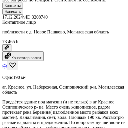
Контакты
Написать
17.12.2024
ID
3208740
Контактное лицо
поблизости с д. Новое Пашково, Могилевская область
73 465 ƃ
Конвертер валют
Офис
190 м²
аг. Красное, ул. Набережная, Осиповичский р-н, Могилевская
область
Продаётся здание под магазин (и не только) в аг Красное
Осиповичского р- на. Место очень живописное, рядом
протекает река Березина( излюбленное место рыбаков всех
мастей). Канализация, свет, вода. Площадь 190 кв. Рассмотрю
разные варианты и предложения. По вопросам лучше звоните
не стесняйтесь, т к на куфаре постоянно не нахожусь