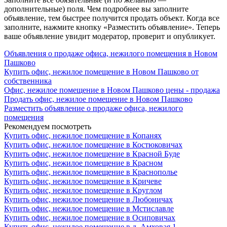
дополнительные) поля. Чем подробнее вы заполните
объявление, тем быстрее получится продать объект. Когда все
заполните, нажмите кнопку «Разместить объявление». Теперь
ваше объявление увидит модератор, проверит и опубликует.
Объявления о продаже офиса, нежилого помещения в Новом
Пашково
Купить офис, нежилое помещение в Новом Пашково от
собственника
Офис, нежилое помещение в Новом Пашково цены - продажа
Продать офис, нежилое помещение в Новом Пашково
Разместить объявление о продаже офиса, нежилого
помещения
Рекомендуем посмотреть
Купить офис, нежилое помещение в Копанях
Купить офис, нежилое помещение в Костюковичах
Купить офис, нежилое помещение в Красной Буде
Купить офис, нежилое помещение в Красном
Купить офис, нежилое помещение в Краснополье
Купить офис, нежилое помещение в Кричеве
Купить офис, нежилое помещение в Круглом
Купить офис, нежилое помещение в Любоничах
Купить офис, нежилое помещение в Мстиславле
Купить офис, нежилое помещение в Осиповичах
Купить офис, нежилое помещение в д. Амховая 1