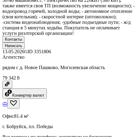
30-40 машиномест; - электричество на 220кВт (380 кВт),
также имеется своя ТП (возможность увеличение мощности); -
водопровод горячей, холодной воды; - автономное отопление
(своя котельная); - скоростной интерне (оптоволокно);
-система видеонаблюдения; -удобные подъездные пути; - ж/д
станция в 5 минутах ходьбы. Покупатель не оплачивает
услуги риэлтерской организации!
Контакты
Написать
13.05.2026
ID
3351806
Агентство
рядом с д. Новое Пашково, Могилевская область
79 342 ƃ
Конвертер валют
Офис
81.4 м²
г. Бобруйск, пл. Победы
Все вопросы по телефону, агентствам не беспокоить.