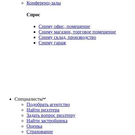
Конференц-залы
Спрос
Сниму офис, помещение
Сниму магазин, торговое помещение
Сниму склад, производство
Сниму гараж
Специалисты
Подобрать агентство
Найти риэлтера
Задать вопрос риэлтеру
Найти застройщика
Оценка
Страхование