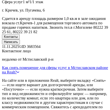
Сфера услуг
1 м²
1/1 этаж
г. Кричев, ул. Пугачева, 6
Сдается в аренду площадь размером 1,0 кв.м в зале ожидания
вокзала ст.Кричев-1 для размещения торгового автомата по
продаже горячих напитков. Звонить тел.в г.Могилеве 80222 39
25 61, 80222 39 21 82
Контакты
Написать
11.11.2025
ID
3683564
Контактное лицо
недалеко от Мстиславский р-н
Как снять помещение для сферы услуг в Мстиславском районе
на Realt?
На сайте или в приложении Realt, выберите вкладку «Снять»
— если ищете вариант для долгосрочной аренды, или
«Посуточно» — если нужна краткосрочная. Затем выберите
тип и вид недвижимости и отфильтруйте запрос — например,
по количеству комнат, если это квартира или дом, или по
классу недвижимости и другим характеристикам в случае с
коммерческим помещением. Свяжитесь с арендодателем по