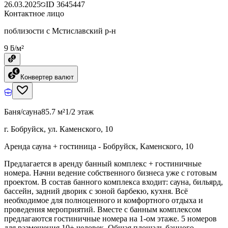
26.03.2025
ID
3645447
Контактное лицо
поблизости с Мстиславский р-н
9 ƃ/м²
Конвертер валют
Баня/сауна
85.7 м²
1/2 этаж
г. Бобруйск, ул. Каменского, 10
Аренда сауна + гостиница - Бобруйск, Каменского, 10
Предлагается в аренду банный комплекс + гостиничные
номера. Начни ведение собственного бизнеса уже с готовым
проектом. В состав банного комплекса входит: сауна, бильярд,
бассейн, задний дворик с зоной барбекю, кухня. Всё
необходимое для полноценного и комфортного отдыха и
проведения мероприятий. Вместе с банным комплексом
предлагаются гостиничные номера на 1-ом этаже. 5 номеров
для размещения 10+ человек. Общая площадь банного