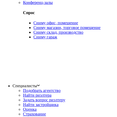
Конференц-залы
Спрос
Сниму офис, помещение
Сниму магазин, торговое помещение
Сниму склад, производство
Сниму гараж
Специалисты
Подобрать агентство
Найти риэлтера
Задать вопрос риэлтеру
Найти застройщика
Оценка
Страхование