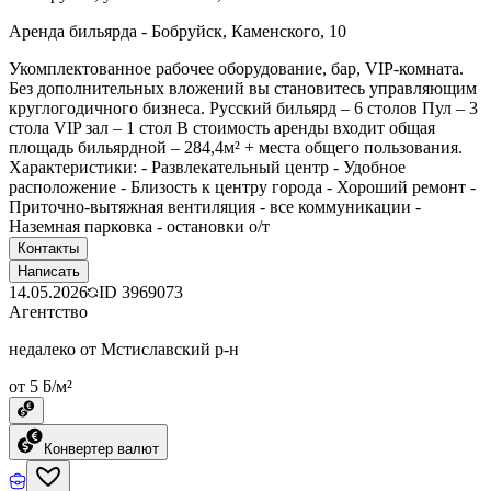
Аренда бильярда - Бобруйск, Каменского, 10
Укомплектованное рабочее оборудование, бар, VIP-комната.
Без дополнительных вложений вы становитесь управляющим
круглогодичного бизнеса. Русский бильярд – 6 столов Пул – 3
стола VIP зал – 1 стол В стоимость аренды входит общая
площадь бильярдной – 284,4м² + места общего пользования.
Характеристики: - Развлекательный центр - Удобное
расположение - Близость к центру города - Хороший ремонт -
Приточно-вытяжная вентиляция - все коммуникации -
Наземная парковка - остановки о/т
Контакты
Написать
14.05.2026
ID
3969073
Агентство
недалеко от Мстиславский р-н
от 5 ƃ/м²
Конвертер валют