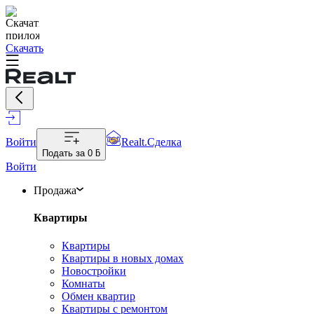
Скачать
Войти
Realt.Сделка
Подать за
0 ƃ
Войти
Продажа
Квартиры
Квартиры
Квартиры в новых домах
Новостройки
Комнаты
Обмен квартир
Квартиры с ремонтом