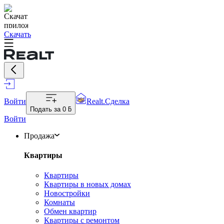
Скачать
Войти
Realt.Сделка
Подать за
0 ƃ
Войти
Продажа
Квартиры
Квартиры
Квартиры в новых домах
Новостройки
Комнаты
Обмен квартир
Квартиры с ремонтом