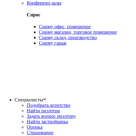
Конференц-залы
Спрос
Сниму офис, помещение
Сниму магазин, торговое помещение
Сниму склад, производство
Сниму гараж
Специалисты
Подобрать агентство
Найти риэлтера
Задать вопрос риэлтеру
Найти застройщика
Оценка
Страхование