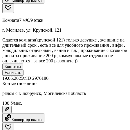
Конвертер валют
Комната
7 м²
6/9 этаж
г. Могилев, ул. Крупской, 121
Сдается комната(крупской 121) только девушке , женщине на
длительный срок , есть все для удобного проживания , вифи ,
холодильник отдельный , ванна и т.д. , проживание с хозяйкой
, цена за проживание 200 р ,коммунальные отдельно не
оплачиваются , за все 200 р.звоните ))
Контакты
Написать
19.05.2025
ID
2976186
Контактное лицо
рядом с г. Бобруйск, Могилевская область
100 ƃ/мес.
Конвертер валют