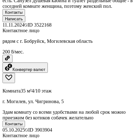
есть. Санузел душевая кабина и туалет раздельные общие - в
соседней комнате женщина, поэтому женский пол.
Контакты
Написать
11.11.2024
ID
3522168
Контактное лицо
рядом с г. Бобруйск, Могилевская область
200 ƃ/мес.
Конвертер валют
Комната
35 м²
4/10 этаж
г. Могилев, ул. Чигринова, 5
Здам комнату со всеми удобствами на любой срок можно
приезжим без котиков собачек желательно
Контакты
05.10.2025
ID
3903904
Контактное лицо