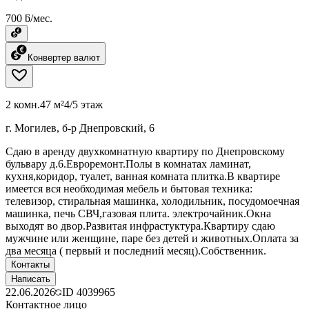
700 ƃ/мес.
Конвертер валют
2 комн.
47 м²
4/5 этаж
г. Могилев, б-р Днепровский, 6
Сдаю в аренду двухкомнатную квартиру по Днепровскому
бульвару д.6.Евроремонт.Полы в комнатах ламинат,
кухня,коридор, туалет, ванная комната плитка.В квартире
имеется вся необходимая мебель и бытовая техника:
телевизор, стиральная машинка, холодильник, посудомоечная
машинка, печь СВЧ,газовая плита. электрочайник.Окна
выходят во двор.Развитая инфрастуктура.Квартиру сдаю
мужчине или женщине, паре без детей и животных.Оплата за
два месяца ( первый и последний месяц).Собственник.
Контакты
Написать
22.06.2026
ID
4039965
Контактное лицо