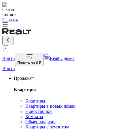
Скачать
Войти
Realt.Сделка
Подать за
0 ƃ
Войти
Продажа
Квартиры
Квартиры
Квартиры в новых домах
Новостройки
Комнаты
Обмен квартир
Квартиры с ремонтом