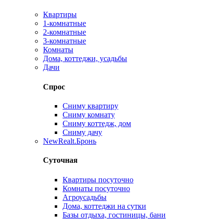
Квартиры
1-комнатные
2-комнатные
3-комнатные
Комнаты
Дома, коттеджи, усадьбы
Дачи
Спрос
Сниму квартиру
Сниму комнату
Сниму коттедж, дом
Сниму дачу
New
Realt.Бронь
Суточная
Квартиры посуточно
Комнаты посуточно
Агроусадьбы
Дома, коттеджи на сутки
Базы отдыха, гостиницы, бани