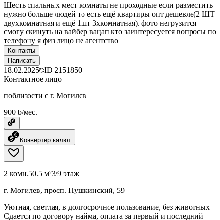
Шесть спальных мест комнаты не проходные если разместить
нужно больше людей то есть ещё квартиры опт дешевле(2 ШТ
двухкомнатная и ещё 1шт 3хкомнатная). фото негрузится
смогу скинуть на вайбер вацап кто заинтересуется вопросы по
телефону я физ лицо не агентство
Контакты
Написать
18.02.2025
ID
2151850
Контактное лицо
поблизости с г. Могилев
900 ƃ/мес.
Конвертер валют
2 комн.
50.5 м²
3/9 этаж
г. Могилев, просп. Пушкинский, 59
Уютная, светлая, в долгосрочное пользование, без животных
Сдается по договору найма, оплата за первый и последний