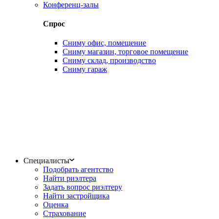
Конференц-залы
Спрос
Сниму офис, помещение
Сниму магазин, торговое помещение
Сниму склад, производство
Сниму гараж
Специалисты
Подобрать агентство
Найти риэлтера
Задать вопрос риэлтеру
Найти застройщика
Оценка
Страхование