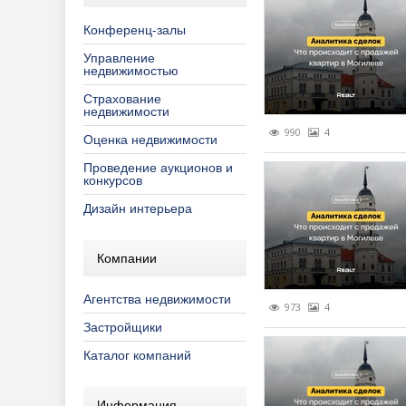
Страхование
Торговые 
Общество
Обществе
Конферен
Еженедел
Конференц-залы
Строительств
Программы
Печатные 
Семинары
Обзоры за
Управление
недвижимостью
Управление 
Распрода
ПО "Аренд
Турниры
Обзоры ры
Консульта
Страхование
недвижимости
Рекламны
ПО "Недви
Обзоры ры
Ремонт, о
990
4
Оценка недвижимости
Специаль
Полезно з
Тенденции
Строитель
Проведение аукционов и
конкурсов
Специальн
Продвижен
Дизайн интерьера
Фоторепо
Реклама в
Компании
Эксклюзив
Агентства недвижимости
973
4
Застройщики
Каталог компаний
Информация