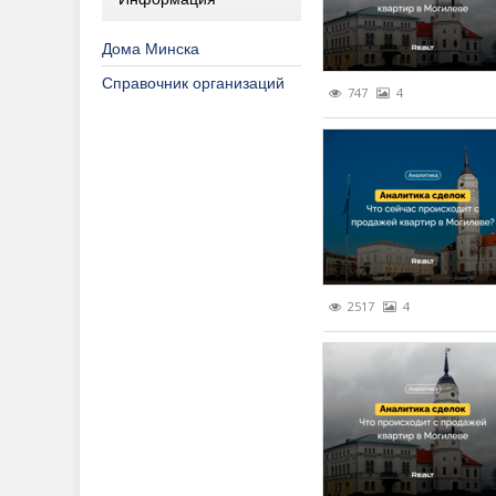
Дома Минска
Справочник организаций
747
4
2517
4