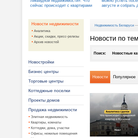
ликвидной недвижимости». Что
можно успеть посе
сейчас происходит с квартирами
августе и собрать 
Новости недвижимости
Недвижимость Беларуси
Аналитика
Акции, скидки, пресс-релизы
Новости по те
Архив новостей
Поиск:
Новостные ка
Новостройки
Агентства не
Бизнес центры
Новости
Популярное
Аренда жило
Торговые центры
Архитектура,
Аренда кв
Коттеджные поселки
Проекты домов
Аукционы
Аренда на
Дизайн ин
Продажа недвижимости
Банки и кред
Ландшафт
Элитная недвижимость
Квартиры, комнаты
Жилая недвиж
Проекты 
Банки
Коттеджи, дома, участки
Офисы, нежилые помещения
Жилищно-ком
Ипотека
Покупка к