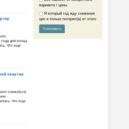
варианта / цены
Я который год жду снижения
артир
цен и только потерял(а) от этого
жило
 года для конца
ась. Что еще
.
ажей квартир
жило снижаться,
рию
илась. Что еще
.