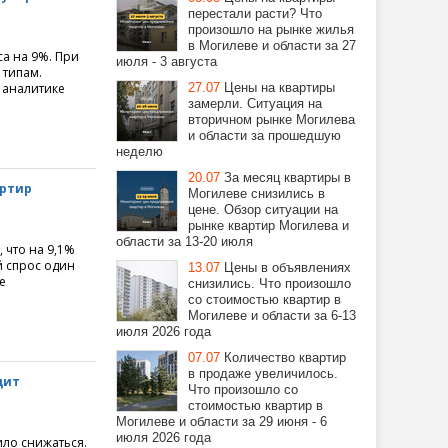
перестали расти? Что
произошло на рынке жилья
в Могилеве и области за 27
а на 9%. При
июля - 3 августа
 типам.
 аналитике
27.07
Цены на квартиры
замерли. Ситуация на
вторичном рынке Могилева
и области за прошедшую
неделю
20.07
За месяц квартиры в
артир
Могилеве снизились в
цене. Обзор ситуации на
рынке квартир Могилева и
области за 13-20 июля
 что на 9,1%
й спрос один
13.07
Цены в объявлениях
е
снизились. Что произошло
со стоимостью квартир в
Могилеве и области за 6-13
июля 2026 года
07.07
Количество квартир
в продаже увеличилось.
дит
Что произошло со
стоимостью квартир в
Могилеве и области за 29 июня - 6
июля 2026 года
ило снижаться.