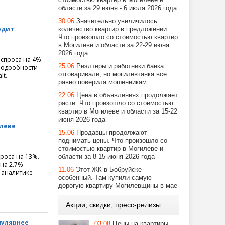
области за 29 июня - 6 июля 2026 года
30.06
Значительно увеличилось
одит
количество квартир в предложении.
Что произошло со стоимостью квартир
в Могилеве и области за 22-29 июня
2026 года
спроса на 4%.
25.06
Риэлтеры и работники банка
 Подробности
отговаривали, но могилевчанка все
lt.
равно поверила мошенникам
22.06
Цена в объявлениях продолжает
расти. Что произошло со стоимостью
квартир в Могилеве и области за 15-22
июня 2026 года
илеве
15.06
Продавцы продолжают
поднимать цены. Что произошло со
стоимостью квартир в Могилеве и
роса на 13%.
области за 8-15 июня 2026 года
 на 2.7%
11.06
Этот ЖК в Бобруйске –
 аналитике
особенный. Там купили самую
дорогую квартиру Могилевщины в мае
Акции, скидки, пресс-релизы
пулярнее
03.08
Цены на квартиры