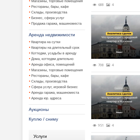
Магазины, торговые помещения
688
4
Рестораны, бары, кафе
Загородная 
Льготные 
Приватиза
Склады, производства
Бизнес, сфера услуг
Продажа гаража, машиноместа
Законодатель
Потребите
Продажа 
VIP котте
Аренда недвижимости
Зарубежная 
Утвержден
Аренда за
Наследов
Квартира на сутки
Квартиры на длительный срок
Коммерческа
Консервац
Улучшени
Коттеджи, усадьбы в аренду
Дома, коттеджи длительно
Лизинг недви
Коттеджны
Аренда ко
Аренда офиса, помещений
708
4
Магазины, торговые помещения
Новости
Покупка з
Аренда юр
Рестораны, бары, кафе
Склады, производства
Новостройки,
Продажа д
Бизнес-це
Видеореп
Сфера услуг, игровой бизнес
Аренда гаража, машиноместа
Оценка недв
Продажа з
Инвестици
Городские
Застройщ
Аренда юр. адреса
Аукционы
Прочее
Продажа б
Мнения
Куплю / сниму
События и ме
Продажа 
Новости к
Информац
951
4
Статистика, 
Ставки ар
Обзор рын
Новости с
Выставки
Услуги