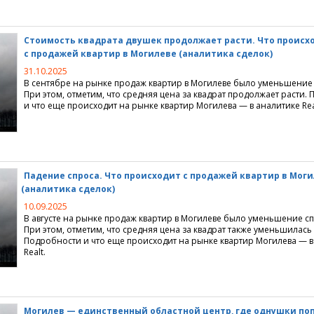
недвижимость
кредиты
ция
Стоимость квадрата двушек продолжает расти. Что происх
с продажей квартир в Могилеве
(
аналитика сделок)
ство
льское кредитование
квартиры
джи
31.10.2025
недвижимость
ие перепланировки
городной недвижимости
ание
В сентябре на рынке продаж квартир в Могилеве было уменьшение 
При этом, отметим, что средняя цена за квадрат продолжает расти.
и что еще происходит на рынке квартир Могилева — в аналитике Rea
я недвижимость
ия
е жилищных условий
жимости
е поселки
ммерческой недвижимости
агородной недвижимости
идического адреса
Падение спроса. Что происходит с продажей квартир в Мог
(
аналитика сделок)
 долевое строительство
ома, коттеджа, дачи
нтры
ортажи
10.09.2025
ижимости
емельных участков
и
 новости
ики
В августе на рынке продаж квартир в Могилеве было уменьшение сп
При этом, отметим, что средняя цена за квадрат также уменьшилась
Подробности и что еще происходит на рынке квартир Могилева — в
изнеса
Realt.
роприятия
коммерческой недвижимости
омпаний
ия для пользователей
аналитика, мониторинг рынка
ендной платы на офисы
ка недвижимости
айта
Могилев — единственный областной центр, где однушки по