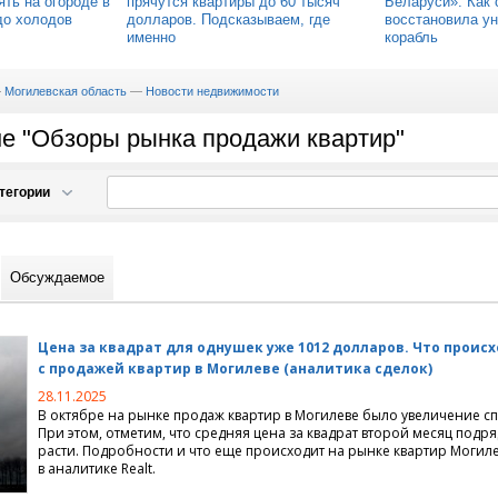
ять на огороде в
прячутся квартиры до 60 тысяч
Беларуси». Как 
до холодов
долларов. Подсказываем, где
восстановила ун
именно
корабль
—
Могилевская область
—
Новости недвижимости
ме "Обзоры рынка продажи квартир"
тегории
движимости
Обсуждаемое
й недвижимости
 проектирование, дизайн
артиры на сутки
Цена за квадрат для однушек уже 1012 долларов. Что проис
 длительный срок
терьера
с продажей квартир в Могилеве
(
аналитика сделок)
28.11.2025
иты
ный дизайн
В октябре на рынке продаж квартир в Могилеве было увеличение сп
При этом, отметим, что средняя цена за квадрат второй месяц подр
расти. Подробности и что еще происходит на рынке квартир Могил
имость, вторичный рынок
домов
в аналитике Realt.
мунальное хозяйство
вартиры