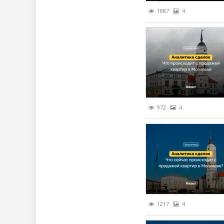
1887
4
972
4
1217
4