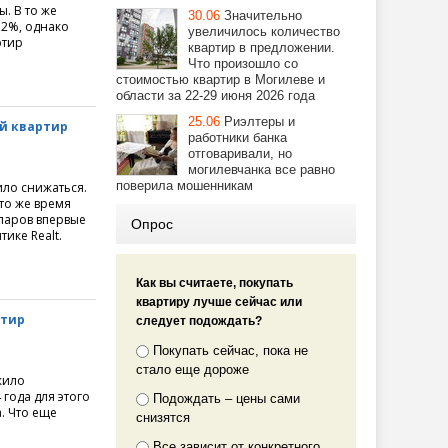
. В то же
30.06
Значительно
 2%, однако
увеличилось количество
ртир
квартир в предложении.
Что произошло со
стоимостью квартир в Могилеве и
области за 22-29 июня 2026 года
25.06
Риэлтеры и
ей квартир
работники банка
отговаривали, но
могилевчанка все равно
поверила мошенникам
ило снижаться.
то же время
лларов впервые
Опрос
ике Realt.
Как вы считаете, покупать
квартиру лучше сейчас или
ртир
следует подождать?
Покупать сейчас, пока не
стало еще дороже
жило
года для этого
Подождать – цены сами
. Что еще
снизятся
Все зависит от конкретного