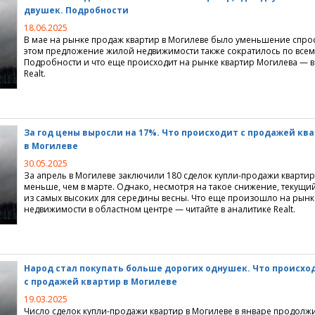
двушек. Подробности
 недвижимости
центры
нные объединения
ции
ьные мониторинги
18.06.2025
В мае на рынке продаж квартир в Могилеве было уменьшение спрос
о и ремонт
 для покупателей
издания
городной недвижимости
этом предложение жилой недвижимости также сократилось по всем
Подробности и что еще происходит на рынке квартир Могилева — в
недвижимостью
жи
а" 3.0
нка аренды квартир
ции по строительству
Realt.
е игры
жимость" 3.0
нка продажи квартир
тделка
ные предложения
нать
 и итоги
ные компании
За год цены выросли на 17%. Что происходит с продажей кв
в Могилеве
ые проекты
ие сайта
30.05.2025
За апрель в Могилеве заключили 180 сделок купли-продажи квартир,
ртажи
 интернет
меньше, чем в марте. Однако, несмотря на такое снижение, текущи
из самых высоких для середины весны. Что еще произошло на рынк
 Realt.by
недвижимости в областном центре — читайте в аналитике Realt.
Народ стал покупать больше дорогих однушек. Что происхо
с продажей квартир в Могилеве
19.03.2025
Число сделок купли-продажи квартир в Могилеве в январе продолж