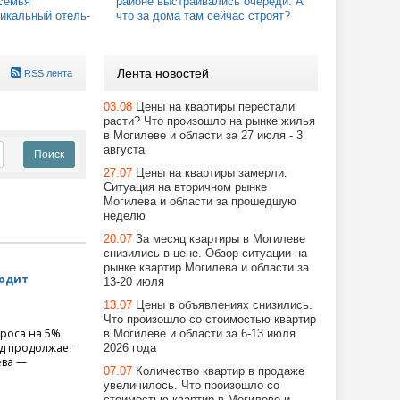
семья
районе выстраивались очереди. А
икальный отель-
что за дома там сейчас строят?
Лента новостей
RSS лента
03.08
Цены на квартиры перестали
расти? Что произошло на рынке жилья
в Могилеве и области за 27 июля - 3
августа
27.07
Цены на квартиры замерли.
Ситуация на вторичном рынке
Могилева и области за прошедшую
неделю
20.07
За месяц квартиры в Могилеве
снизились в цене. Обзор ситуации на
рынке квартир Могилева и области за
ходит
13-20 июля
13.07
Цены в объявлениях снизились.
Что произошло со стоимостью квартир
роса на 5%.
в Могилеве и области за 6-13 июля
яд продолжает
2026 года
ева —
07.07
Количество квартир в продаже
увеличилось. Что произошло со
стоимостью квартир в Могилеве и