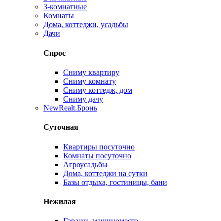
3-комнатные
Комнаты
Дома, коттеджи, усадьбы
Дачи
Спрос
Сниму квартиру
Сниму комнату
Сниму коттедж, дом
Сниму дачу
New
Realt.Бронь
Суточная
Квартиры посуточно
Комнаты посуточно
Агроусадьбы
Дома, коттеджи на сутки
Базы отдыха, гостиницы, бани
Нежилая
Гаражи, машиноместа