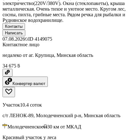
электричество(220V/380V). Окна (стеклопакеты), крыша
металлическая. Очень тихое и уютное место. Кругом лес,
сосны, пихта, грибные места. Рядом речка для рыбалки и
Руднянское водохранилище.
Контакты
Написать
07.08.2026
ID
4149075
Контактное лицо
недалеко от аг. Крупица, Минская область
34 675 ƃ
Конвертер валют
Участок
10.4 соток
с/т ЛЕНОК-89, Молодечненский р-н, Минская область
Молодечненское
30
км от МКАД
Красивый участок у леса