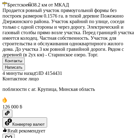
Брестское
38.2
км от МКАД
Продается ровный участок прямоугольной формы без
построек размером 0.1576 га. в тихой деревне Пожежино
Дзержинского района. Участок крайний по улице, соседи
только с одной стороны и через дорогу. Электрический и
газовый столбы прямо возле участка. Перед границей участка
имеется колодец. Частная собственность. Участок для
строительства и обслуживания одноквартирного жилого
дома. До участка 3 км ровной гравийной дороги. Рядом с
деревней (в 2ух км) - Старинское озеро. Торг.
Контакты
Написать
4 минуты назад
ID
4154431
Контактное лицо
поблизости с аг. Крупица, Минская область
126 000 ƃ
Конвертер валют
Realt рекомендует