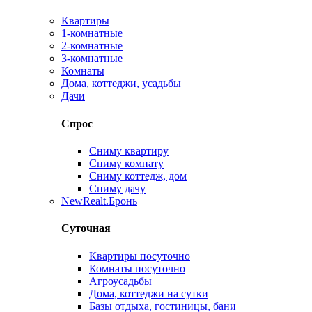
Квартиры
1-комнатные
2-комнатные
3-комнатные
Комнаты
Дома, коттеджи, усадьбы
Дачи
Спрос
Сниму квартиру
Сниму комнату
Сниму коттедж, дом
Сниму дачу
New
Realt.Бронь
Суточная
Квартиры посуточно
Комнаты посуточно
Агроусадьбы
Дома, коттеджи на сутки
Базы отдыха, гостиницы, бани