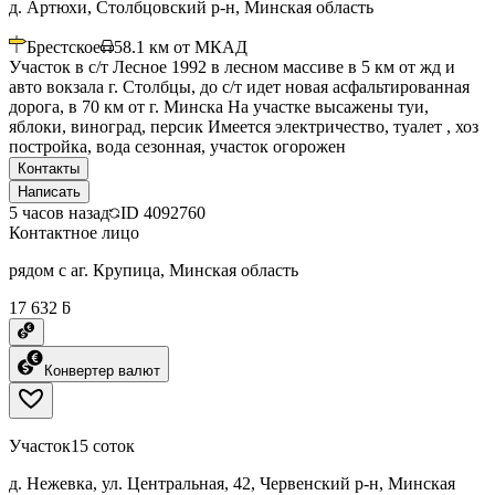
д. Артюхи, Столбцовский р-н, Минская область
Брестское
58.1
км от МКАД
Участок в с/т Лесное 1992 в лесном массиве в 5 км от жд и
авто вокзала г. Столбцы, до с/т идет новая асфальтированная
дорога, в 70 км от г. Минска На участке высажены туи,
яблоки, виноград, персик Имеется электричество, туалет , хоз
постройка, вода сезонная, участок огорожен
Контакты
Написать
5 часов назад
ID
4092760
Контактное лицо
рядом с аг. Крупица, Минская область
17 632 ƃ
Конвертер валют
Участок
15 соток
д. Нежевка, ул. Центральная, 42, Червенский р-н, Минская