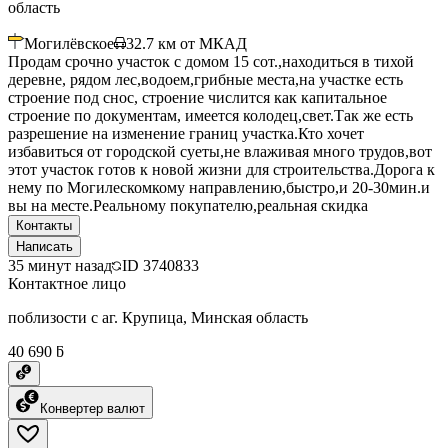
область
Могилёвское
32.7
км от МКАД
Продам срочно участок с домом 15 сот.,находиться в тихой
деревне, рядом лес,водоем,грибные места,на участке есть
строение под снос, строение числится как капитальное
строение по документам, имеется колодец,свет.Так же есть
разрешение на изменение границ участка.Кто хочет
избавиться от городской суеты,не влаживая много трудов,вот
этот участок готов к новой жизни для строительства.Дорога к
нему по Могилескомкому направлению,быстро,и 20-30мин.и
вы на месте.Реальному покупателю,реальная скидка
Контакты
Написать
35 минут назад
ID
3740833
Контактное лицо
поблизости с аг. Крупица, Минская область
40 690 ƃ
Конвертер валют