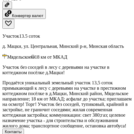
Конвертер валют
Участок
13.5 соток
д. Мацки, ул. Центральная, Минский р-н, Минская область
Мядельское
18
км от МКАД
Участок без соседей в лесу с деревьями на участке в
коттеджном посёлке д.Мацки!
Продаётся уникальный земельный участок 13,5 соток
примыкающий к лесу с деревьями на участке в престижном
коттеджном посёлке в д.Мацки, Минский район, Мядельское
направление; 18 км от МКАД; асфальт до участка; приглашаем
на осмотр! Торг! Участок без соседей, тупиковый, крайний в
застройке, не граничит соседями; жилая современная
коттеджная застройка; коммуникации: свет 380;газ; целевое
назначение участка - для строительства и обслуживания
жилого дома; транспортное сообщение, остановка автобуса!
Контакты