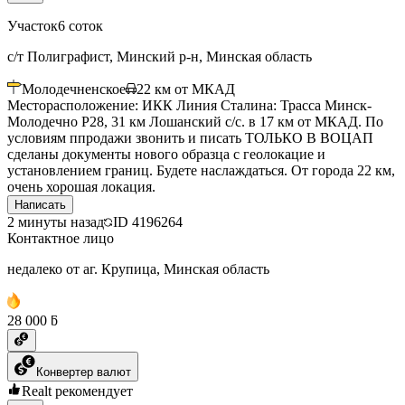
Участок
6 соток
с/т Полиграфист, Минский р-н, Минская область
Молодечненское
22
км от МКАД
Месторасположение: ИКК Линия Сталина: Трасса Минск-
Молодечно Р28, 31 км Лошанский с/с. в 17 км от МКАД. По
условиям ппродажи звонить и писать ТОЛЬКО В ВОЦАП
сделаны документы нового образца с геолокацие и
установлением границ. Будете наслаждаться. От города 22 км,
очень хорошая локация.
Написать
2 минуты назад
ID
4196264
Контактное лицо
недалеко от аг. Крупица, Минская область
28 000 ƃ
Конвертер валют
Realt рекомендует