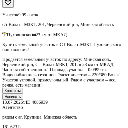
Участок
9.99 соток
с/т Волат - МЗКТ, 201, Червенский р-н, Минская область
Пуховичское
23
км от МКАД
Купить земельный участок в СТ Волат-МЗКТ Пуховичского
направления!
Продаётся земельный участок по адресу: Минская обл.,
Червенский р-н, СТ Волат-МЗКТ, 201, в 23 км от МКАД.
Частная собственность! Площадь участка – 0.0999 га.
Водоснабжение – сезонное. Электричество – 220/380 Вольт!
Участок угловой, прямоугольный. Рядом с участком – лес,
речка, есть магазин!
Контакты
Написать
13.07.2026
ID
4086939
Агентство
рядом с аг. Крупица, Минская область
161 623 ƃ