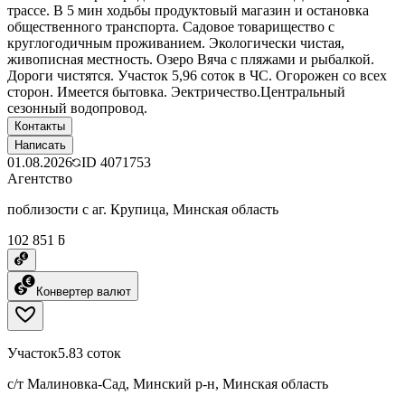
трассе. В 5 мин ходьбы продуктовый магазин и остановка
общественного транспорта. Садовое товарищество с
круглогодичным проживанием. Экологически чистая,
живописная местность. Озеро Вяча с пляжами и рыбалкой.
Дороги чистятся. Участок 5,96 соток в ЧС. Огорожен со всех
сторон. Имеется бытовка. Эектричество.Центральный
сезонный водопровод.
Контакты
Написать
01.08.2026
ID
4071753
Агентство
поблизости с аг. Крупица, Минская область
102 851 ƃ
Конвертер валют
Участок
5.83 соток
с/т Малиновка-Сад, Минский р-н, Минская область