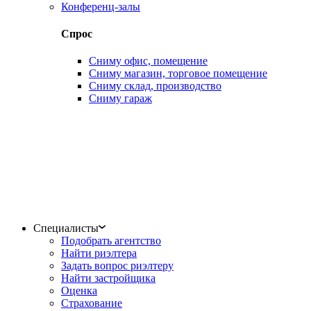
Конференц-залы
Спрос
Сниму офис, помещение
Сниму магазин, торговое помещение
Сниму склад, производство
Сниму гараж
Специалисты
Подобрать агентство
Найти риэлтера
Задать вопрос риэлтеру
Найти застройщика
Оценка
Страхование