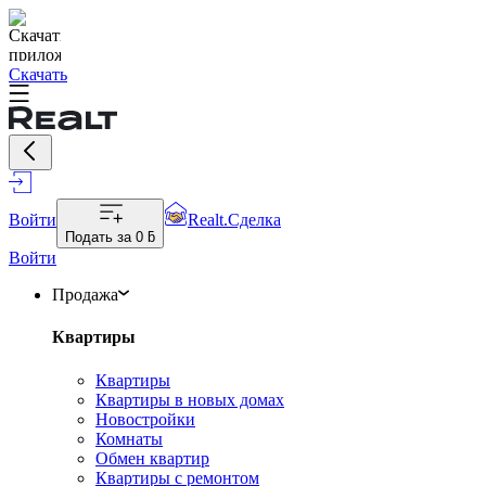
Скачать
Войти
Realt.Сделка
Подать за
0 ƃ
Войти
Продажа
Квартиры
Квартиры
Квартиры в новых домах
Новостройки
Комнаты
Обмен квартир
Квартиры с ремонтом