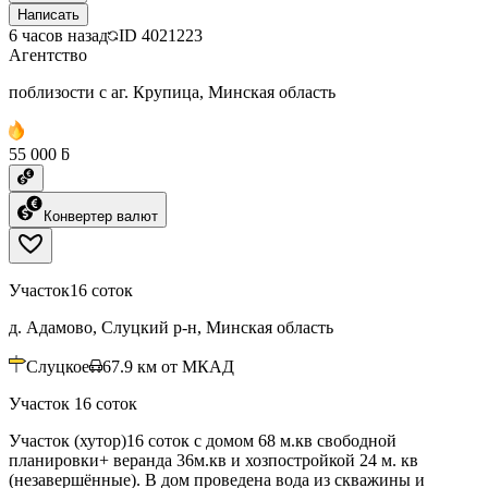
Написать
6 часов назад
ID
4021223
Агентство
поблизости с аг. Крупица, Минская область
55 000 ƃ
Конвертер валют
Участок
16 соток
д. Адамово, Слуцкий р-н, Минская область
Слуцкое
67.9
км от МКАД
Участок 16 соток
Участок (хутор)16 соток с домом 68 м.кв свободной
планировки+ веранда 36м.кв и хозпостройкой 24 м. кв
(незавершённые). В дом проведена вода из скважины и