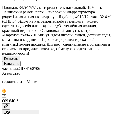
Площадь 34.5/17/7.1, материал стен: панельный, 1976 г.п.
Ленинский район: парк, Свислочь и инфраструктура
рядом1‑комнатная квартира, ул. Якубова, 4012/12 этаж, 32.4 м²
(СНБ 34.5)Дом на капремонтеТребует ремонта - можно
сделать под себя или под арендуЗастеклённая лоджия,
красивый вид из окнаОстановка - 2 минуты, метро
«Партизанская» - 10 минутРядом школы, лицей, детские сады,
магазины и медицинаПарк, велодорожка и река - в 5
минутахПрямая продажа Для вас - специальные программы и
сервисы по продаже, покупке, обмену и кредитованию
недвижимости!
Контакты
Написать
час назад
ID
4168706
Агентство
недалеко от г. Минск
609 840 ƃ