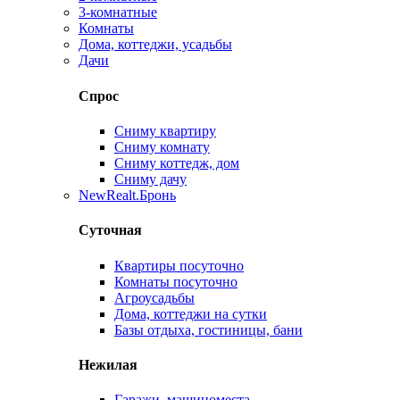
3-комнатные
Комнаты
Дома, коттеджи, усадьбы
Дачи
Спрос
Сниму квартиру
Сниму комнату
Сниму коттедж, дом
Сниму дачу
New
Realt.Бронь
Суточная
Квартиры посуточно
Комнаты посуточно
Агроусадьбы
Дома, коттеджи на сутки
Базы отдыха, гостиницы, бани
Нежилая
Гаражи, машиноместа