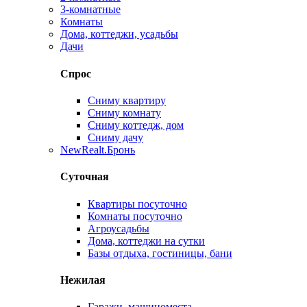
3-комнатные
Комнаты
Дома, коттеджи, усадьбы
Дачи
Спрос
Сниму квартиру
Сниму комнату
Сниму коттедж, дом
Сниму дачу
New
Realt.Бронь
Суточная
Квартиры посуточно
Комнаты посуточно
Агроусадьбы
Дома, коттеджи на сутки
Базы отдыха, гостиницы, бани
Нежилая
Гаражи, машиноместа