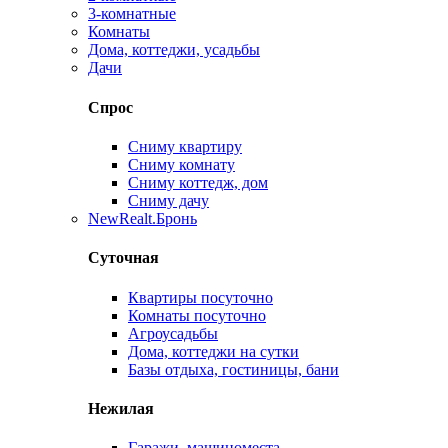
3-комнатные
Комнаты
Дома, коттеджи, усадьбы
Дачи
Спрос
Сниму квартиру
Сниму комнату
Сниму коттедж, дом
Сниму дачу
New
Realt.Бронь
Суточная
Квартиры посуточно
Комнаты посуточно
Агроусадьбы
Дома, коттеджи на сутки
Базы отдыха, гостиницы, бани
Нежилая
Гаражи, машиноместа