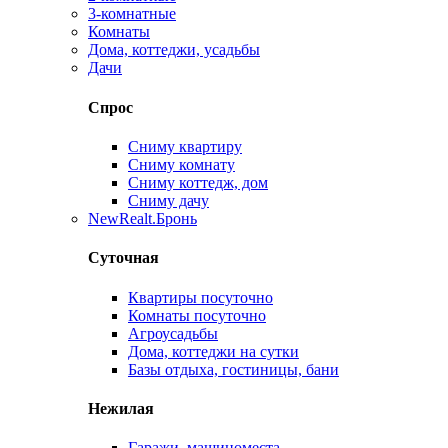
3-комнатные
Комнаты
Дома, коттеджи, усадьбы
Дачи
Спрос
Сниму квартиру
Сниму комнату
Сниму коттедж, дом
Сниму дачу
New
Realt.Бронь
Суточная
Квартиры посуточно
Комнаты посуточно
Агроусадьбы
Дома, коттеджи на сутки
Базы отдыха, гостиницы, бани
Нежилая
Гаражи, машиноместа