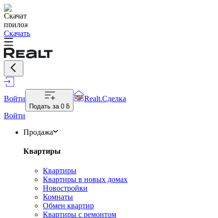
Скачать
Войти
Realt.Сделка
Подать за
0 ƃ
Войти
Продажа
Квартиры
Квартиры
Квартиры в новых домах
Новостройки
Комнаты
Обмен квартир
Квартиры с ремонтом