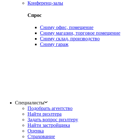
Конференц-залы
Спрос
Сниму офис, помещение
Сниму магазин, торговое помещение
Сниму склад, производство
Сниму гараж
Специалисты
Подобрать агентство
Найти риэлтера
Задать вопрос риэлтеру
Найти застройщика
Оценка
Страхование