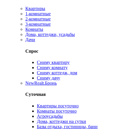
Квартиры
1-комнатные
2-комнатные
3-комнатные
Комнаты
Дома, коттеджи, усадьбы
Дачи
Спрос
Сниму квартиру
Сниму комнату
Сниму коттедж, дом
Сниму дачу
New
Realt.Бронь
Суточная
Квартиры посуточно
Комнаты посуточно
Агроусадьбы
Дома, коттеджи на сутки
Базы отдыха, гостиницы, бани