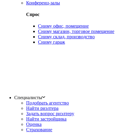
Конференц-залы
Спрос
Сниму офис, помещение
Сниму магазин, торговое помещение
Сниму склад, производство
Сниму гараж
Специалисты
Подобрать агентство
Найти риэлтера
Задать вопрос риэлтеру
Найти застройщика
Оценка
Страхование