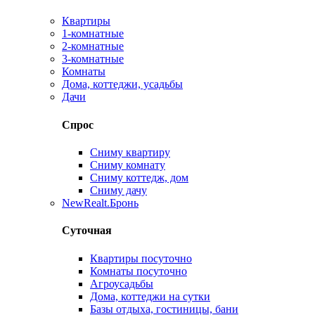
Квартиры
1-комнатные
2-комнатные
3-комнатные
Комнаты
Дома, коттеджи, усадьбы
Дачи
Спрос
Сниму квартиру
Сниму комнату
Сниму коттедж, дом
Сниму дачу
New
Realt.Бронь
Суточная
Квартиры посуточно
Комнаты посуточно
Агроусадьбы
Дома, коттеджи на сутки
Базы отдыха, гостиницы, бани