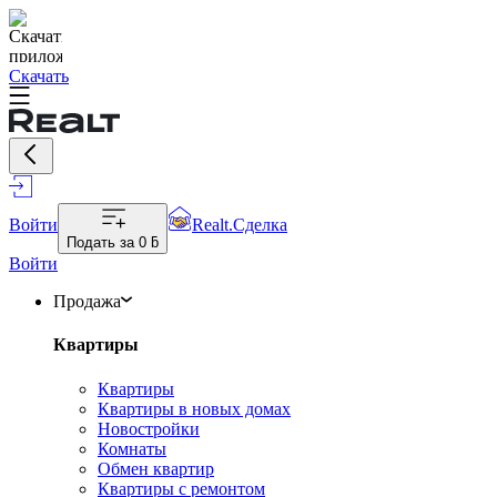
Скачать
Войти
Realt.Сделка
Подать за
0 ƃ
Войти
Продажа
Квартиры
Квартиры
Квартиры в новых домах
Новостройки
Комнаты
Обмен квартир
Квартиры с ремонтом