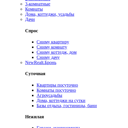
3-комнатные
Комнаты
Дома, коттеджи, усадьбы
Дачи
Спрос
Сниму квартиру
Сниму комнату
Сниму коттедж, дом
Сниму дачу
New
Realt.Бронь
Суточная
Квартиры посуточно
Комнаты посуточно
Агроусадьбы
Дома, коттеджи на сутки
Базы отдыха, гостиницы, бани
Нежилая
Гаражи, машиноместа