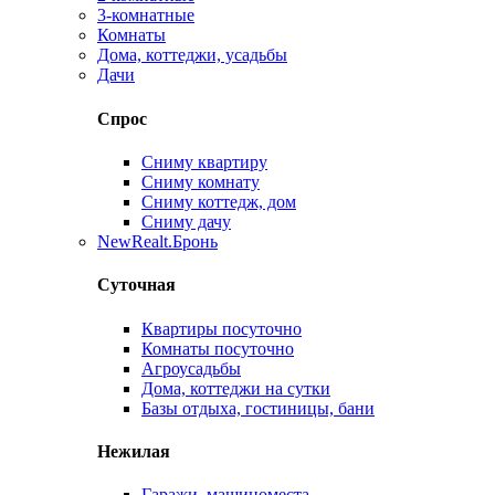
3-комнатные
Комнаты
Дома, коттеджи, усадьбы
Дачи
Спрос
Сниму квартиру
Сниму комнату
Сниму коттедж, дом
Сниму дачу
New
Realt.Бронь
Суточная
Квартиры посуточно
Комнаты посуточно
Агроусадьбы
Дома, коттеджи на сутки
Базы отдыха, гостиницы, бани
Нежилая
Гаражи, машиноместа