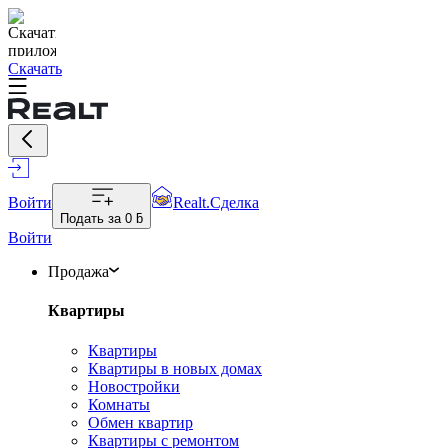
Скачать
Войти
Realt.Сделка
Подать за
0 ƃ
Войти
Продажа
Квартиры
Квартиры
Квартиры в новых домах
Новостройки
Комнаты
Обмен квартир
Квартиры с ремонтом