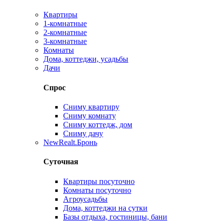
Квартиры
1-комнатные
2-комнатные
3-комнатные
Комнаты
Дома, коттеджи, усадьбы
Дачи
Спрос
Сниму квартиру
Сниму комнату
Сниму коттедж, дом
Сниму дачу
New
Realt.Бронь
Суточная
Квартиры посуточно
Комнаты посуточно
Агроусадьбы
Дома, коттеджи на сутки
Базы отдыха, гостиницы, бани