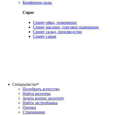
Конференц-залы
Спрос
Сниму офис, помещение
Сниму магазин, торговое помещение
Сниму склад, производство
Сниму гараж
Специалисты
Подобрать агентство
Найти риэлтера
Задать вопрос риэлтеру
Найти застройщика
Оценка
Страхование